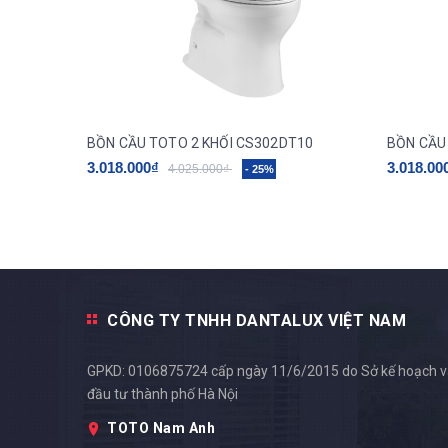
BỒN CẦU TOTO 2 KHỐI CS302DT10
BỒN CẦU
3.018.000₫
3.018.00
4.025.000₫
- 25%
CÔNG TY TNHH DANTALUX VIỆT NAM
GPKD: 0106875724 cấp ngày 11/6/2015 do Sở kế hoạch 
đầu tư thành phố Hà Nội
TOTO Nam Anh