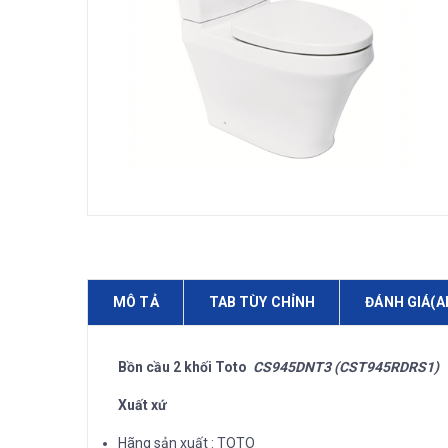
MÔ TẢ
TAB TÙY CHỈNH
ĐÁNH GIÁ(A
Bồn cầu 2 khối Toto
CS945DNT3 (CST945RDRS1)
Xuất xứ
Hãng sản xuất : TOTO