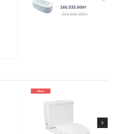
160.535.000₫
214.046.000₫