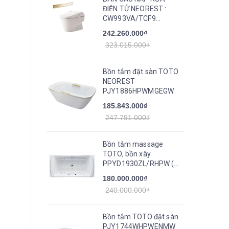
ĐIỆN TỬ NEOREST :
CW993VA/TCF9...
242.260.000₫
323.015.000₫
Bồn tắm đặt sàn TOTO
NEOREST
PJY1886HPWMGEGW
185.843.000₫
247.791.000₫
Bồn tắm massage
TOTO, bồn xây
PPYD1930ZL/RHPW (...
180.000.000₫
240.000.000₫
Bồn tắm TOTO đặt sàn
PJY1744WHPWENMW_TVBF412