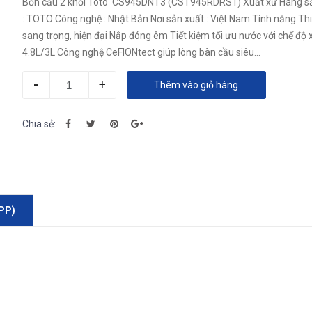
Bồn cầu 2 khối Toto CS945DNT3 (CST945RDRS1) Xuất xứ Hãng sản xuất
: TOTO Công nghệ : Nhật Bản Nơi sản xuất : Việt Nam Tính năng Thiết kế
sang trọng, hiện đại Nắp đóng êm Tiết kiệm tối ưu nước với chế độ 
4.8L/3L Công nghệ CeFIONtect giúp lòng bàn cầu siêu...
-
+
Thêm vào giỏ hàng
Chia sẻ:
PP)