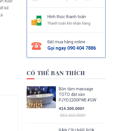
xả
Hình thức thanh toán
Thanh toán khi nhận hàng
Đặt mua hàng online
Gọi ngay
090 404 7886
CÓ THỂ BẠN THÍCH
Bồn tắm massage
TOTO đặt sàn
PJYD2200PWE#GW
414.300.000₫
552.410.000₫
BÀN CẦU NẮP RỬA