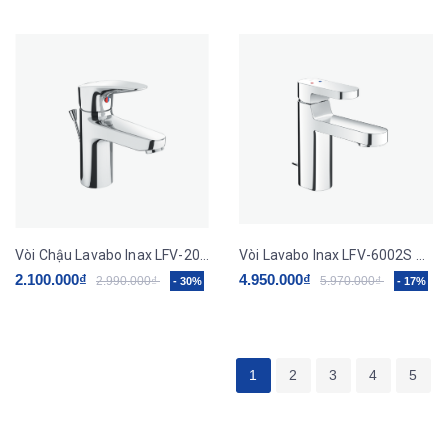
Vòi Chậu Lavabo Inax LFV-2002S Nóng Lạnh
Vòi Lavabo Inax LFV-6002S Nóng Lạnh Gật Gù
2.100.000₫
4.950.000₫
2.990.000₫
5.970.000₫
- 30%
- 17%
1
2
3
4
5