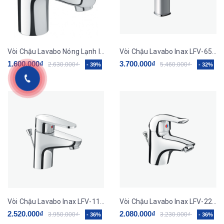
Vòi Chậu Lavabo Nóng Lạnh Inax LFV-2012S-R Kèm Trụ Xả Lật
Vòi Chậu Lavabo Inax LFV-652S Nóng Lạnh
1.600.000₫
3.700.000₫
2.630.000₫
5.460.000₫
- 39%
- 32%
Vòi Chậu Lavabo Inax LFV-112S Nóng Lạnh
Vòi Chậu Lavabo Inax LFV-222S Nóng Lạnh
2.520.000₫
2.080.000₫
3.950.000₫
3.230.000₫
- 36%
- 36%