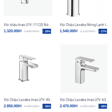
Vòi chậu Inax LFV-1112S Nóng Lạnh
Vòi Chậu Lavabo Nóng Lạnh Inax LFV-1402S-R Kèm Trụ Xả Lật
1.320.000₫
1.540.000₫
1.840.000₫
2.110.000₫
- 28%
- 27%
Vòi Chậu Lavabo Inax LFV-402S Nóng Lạnh
Vòi Chậu Lavabo Inax LFV-632S Nóng Lạnh
2.850.000₫
2.470.000₫
4.450.000₫
3.960.000₫
- 36%
- 38%