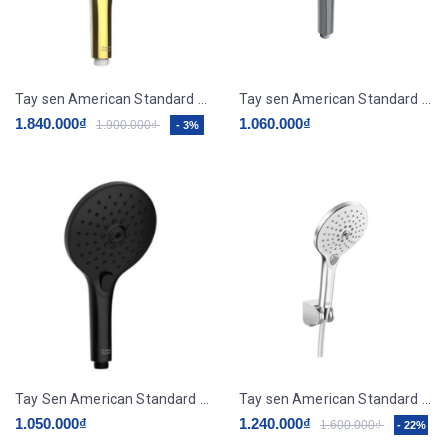
Tay sen American Standard WF-9H11CS EasySET màu vàng
Tay sen American Standard massage 3 chế độ WF-9H11
1.840.000₫
1.060.000₫
1.900.000₫
- 3%
Tay Sen American Standard WF-9H11MB Massage 3 Chế Độ Màu Đen
Tay sen American Standard A-0017 massage 3 chế độ
1.050.000₫
1.240.000₫
1.600.000₫
- 22%