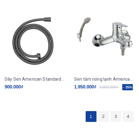
Dây Sen American Standard WF-9127BHG 1.5 Mét Màu Ghi
Sen tắm nóng lạnh American Standard WF-6511
900.000₫
1.950.000₫
3.000.000₫
- 35%
1
2
3
4