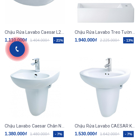
Chậu Rửa Lavabo Caesar L2365 Treo Tường 600x480 mm
Chậu Rửa Lavabo Treo Tường CAESAR LF5239S kích thước nhỏ
1.110.000₫
1.940.000₫
1.404.000₫
2.225.000₫
- 21%
- 13%
Chậu Lavabo Caesar Chân Ngắn L2152/P2443
Chậu Rửa Lavabo CAESAR Kèm Chân Treo L2220/P2443
1.380.000₫
1.530.000₫
1.480.000₫
1.642.000₫
- 7%
- 7%