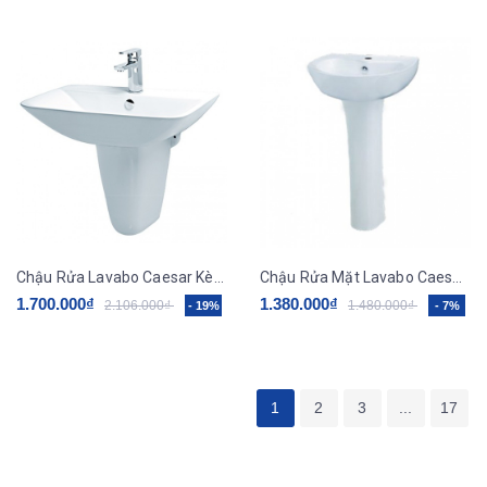
Chậu Rửa Lavabo Caesar Kèm Chân Treo L2365/P2443
Chậu Rửa Mặt Lavabo Caesar Chân Dài L2150/P2445
1.700.000₫
1.380.000₫
2.106.000₫
1.480.000₫
- 19%
- 7%
1
2
3
...
17