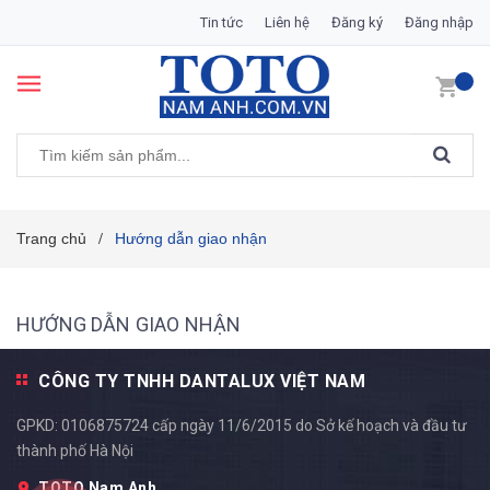
Tin tức
Liên hệ
Đăng ký
Đăng nhập
Trang chủ
Hướng dẫn giao nhận
/
HƯỚNG DẪN GIAO NHẬN
CÔNG TY TNHH DANTALUX VIỆT NAM
GPKD: 0106875724 cấp ngày 11/6/2015 do Sở kế hoạch và đầu tư
thành phố Hà Nội
TOTO Nam Anh