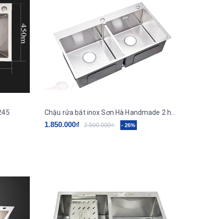
245
Chậu rửa bát inox Sơn Hà Handmade 2 hố cân HM.X.2C.82.2.2
1.850.000₫
2.500.000₫
- 26%