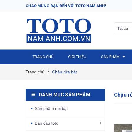
CHÀO MỪNG BẠN ĐẾN VỚI TOTO NAM ANH!
Tất cả
TRANG CHỦ
GIỚI THIỆU
SẢN PHẨM
Trang chủ
Chậu rửa bát
/
Chậu r
DANH MỤC SẢN PHẨM
Sản phẩm nổi bật
Bàn cầu toto