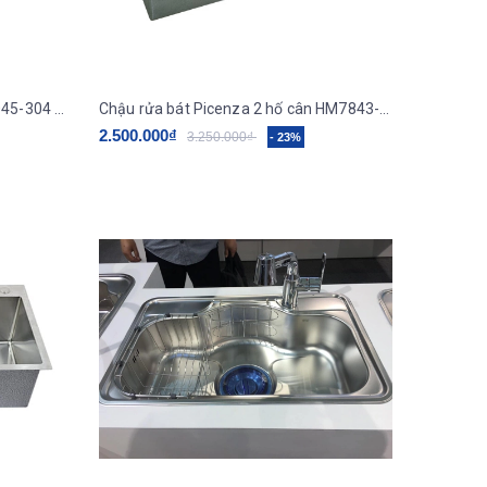
Chậu rửa bát Picenza 1 hố HM6045-304 (600x450x230mm)
Chậu rửa bát Picenza 2 hố cân HM7843-616 (780x430mm)
2.500.000₫
3.250.000₫
- 23%