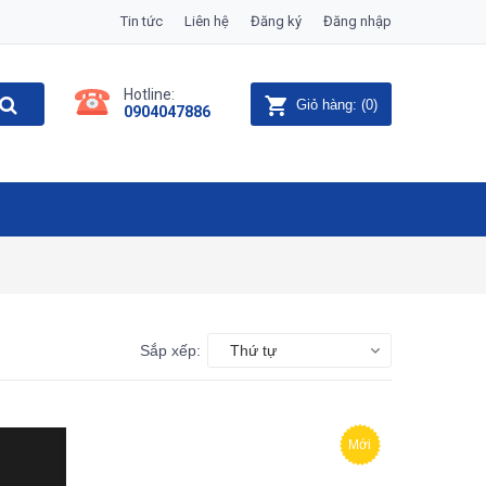
Tin tức
Liên hệ
Đăng ký
Đăng nhập
Hotline:
Giỏ hàng:
(
0
)
0904047886
Sắp xếp:
Thứ tự
Mới