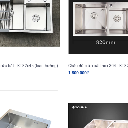
rửa bát - KT82x45 (loại thường)
Chậu đúc rửa bát Inox 304 - KT8
1.800.000₫