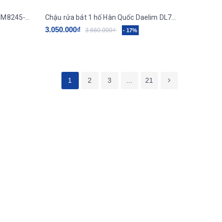
Chậu rửa bát Picenza 2 hố lệch HM8245-615 (820x450mm)
Chậu rửa bát 1 hố Hàn Quốc Daelim DL7548 và DL8249
3.050.000₫
3.660.000₫
- 17%
1
2
3
...
21