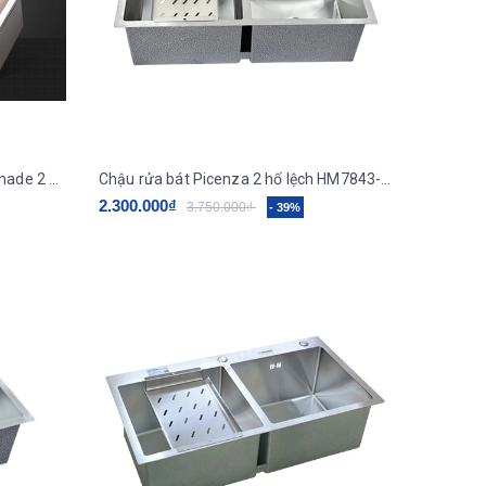
Chậu rửa bát inox Sơn Hà Handmade 2 hố lệch HM.X.2L.82.2.2
Chậu rửa bát Picenza 2 hố lệch HM7843-615 (780x430mm)
2.300.000₫
3.750.000₫
- 39%