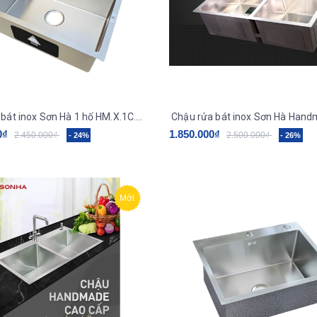
Chậu rửa bát inox Sơn Hà 1 hố HM.X.1C.60.2.3
0₫
1.850.000₫
2.450.000₫
2.500.000₫
- 24%
- 26%
Mới