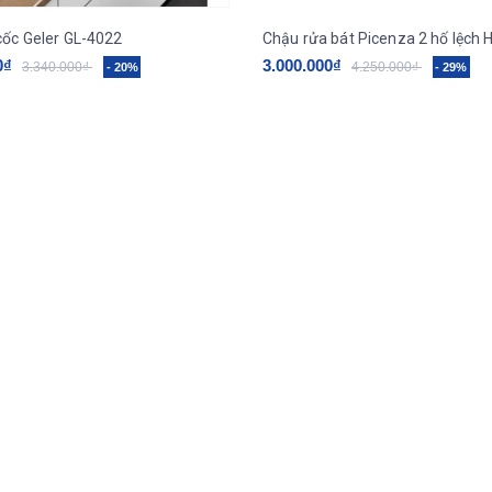
cốc Geler GL-4022
0₫
3.000.000₫
3.340.000₫
4.250.000₫
- 20%
- 29%