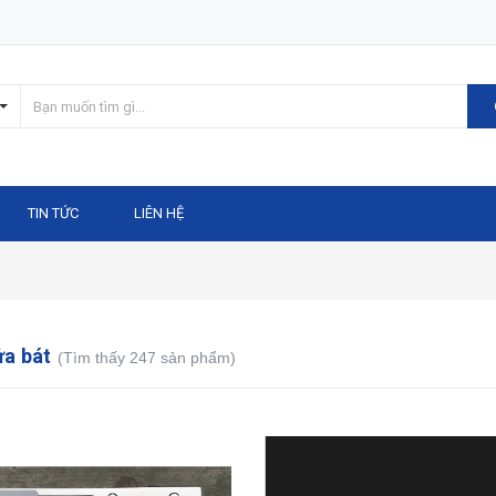
TIN TỨC
LIÊN HỆ
ửa bát
(Tìm thấy 247 sản phẩm)