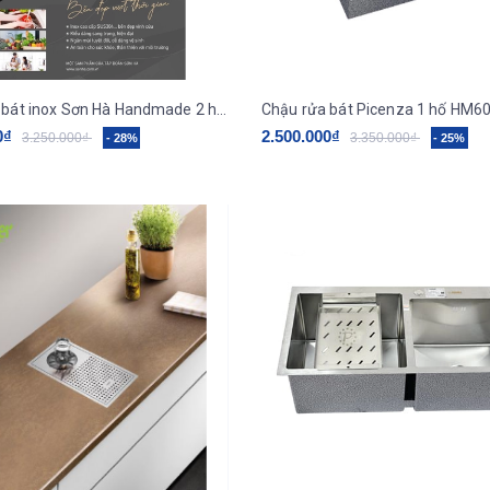
Chậu rửa bát inox Sơn Hà Handmade 2 hố cân HM.X.2C.82.2.3
0₫
2.500.000₫
3.250.000₫
3.350.000₫
- 28%
- 25%