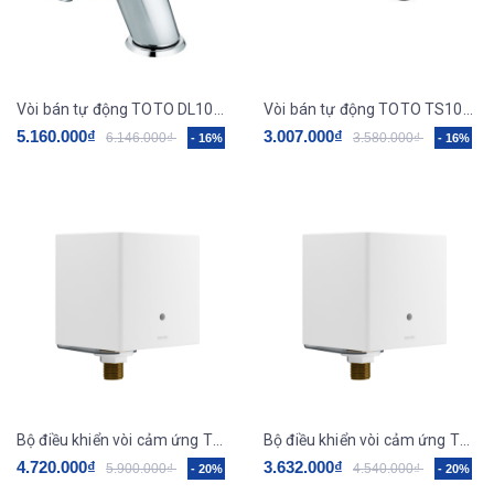
Vòi bán tự động TOTO DL102 ( 1 đường lạnh )
Vòi bán tự động TOTO TS100N (nước lạnh)
5.160.000₫
3.007.000₫
6.146.000₫
3.580.000₫
- 16%
- 16%
Bộ điều khiển vòi cảm ứng TOTO, kèm dây cấp, van dừng TLE03502A1_TLN01102A
Bộ điều khiển vòi cảm ứng TOTO, kèm dây cấp, van dừng TLE01502A1_TLN01102A
4.720.000₫
3.632.000₫
5.900.000₫
4.540.000₫
- 20%
- 20%