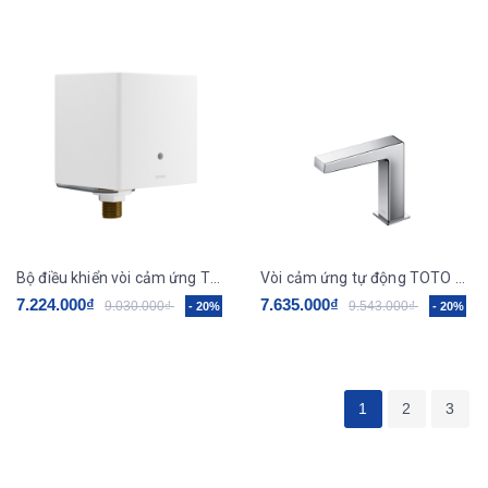
Bộ điều khiển vòi cảm ứng TOTO, kèm dây cấp, van dừng - van nhiệt độ TLE04502A1/TLN01103A/TLE05701A
Vòi cảm ứng tự động TOTO TLE25006V
7.224.000₫
7.635.000₫
9.030.000₫
9.543.000₫
- 20%
- 20%
1
2
3