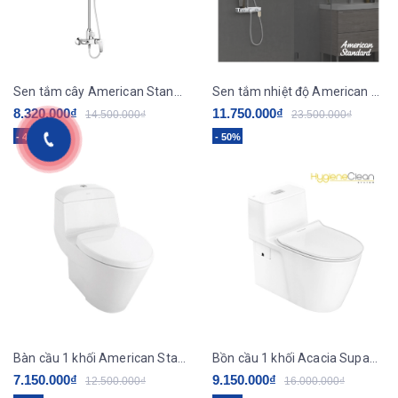
Sen tắm cây American Standard WF-1772
Sen tắm nhiệt độ American Standard WF-4956
8.320.000₫
11.750.000₫
14.500.000₫
23.500.000₫
- 43%
- 50%
Bàn cầu 1 khối American Standard VF-2011
Bồn cầu 1 khối Acacia SupaSleek VF-1808ET
7.150.000₫
9.150.000₫
12.500.000₫
16.000.000₫