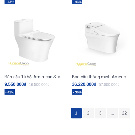
- 43%
- 43%
Bàn cầu 1 khối American Standard WP-1880
Bàn cầu thông minh American Standard WP-5017
9.550.000₫
36.220.000₫
16.500.000₫
57.000.000₫
- 42%
- 36%
1
2
3
...
22