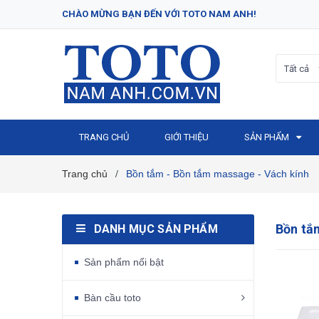
CHÀO MỪNG BẠN ĐẾN VỚI TOTO NAM ANH!
Tất cả
TRANG CHỦ
GIỚI THIỆU
SẢN PHẨM
Trang chủ
Bồn tắm - Bồn tắm massage - Vách kính
/
Bồn tắm
DANH MỤC SẢN PHẨM
Sản phẩm nổi bật
Bàn cầu toto