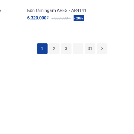
8
Bồn tắm ngâm ARES - AR4141
6.320.000₫
7.900.000₫
- 20%
1
2
3
...
31