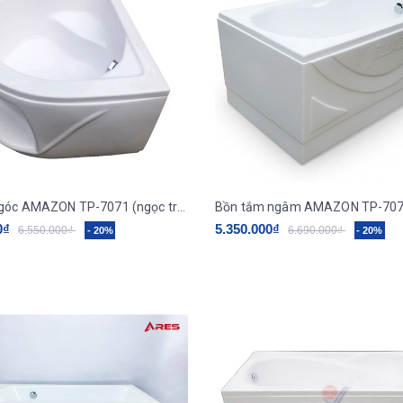
Bồn tắm góc AMAZON TP-7071 (ngọc trai galaxy)
0₫
5.350.000₫
6.550.000₫
6.690.000₫
- 20%
- 20%