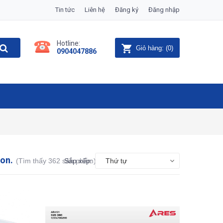
Tin tức
Liên hệ
Đăng ký
Đăng nhập
Hotline:
Giỏ hàng:
(
0
)
0904047886
zon.
(Tìm thấy 362 sản phẩm)
Sắp xếp:
Thứ tự