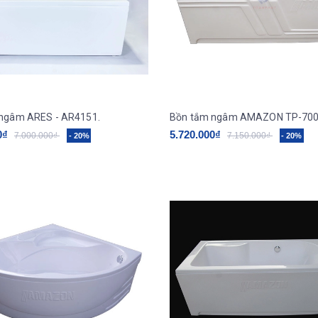
ngâm ARES - AR4151.
0₫
5.720.000₫
7.000.000₫
7.150.000₫
- 20%
- 20%