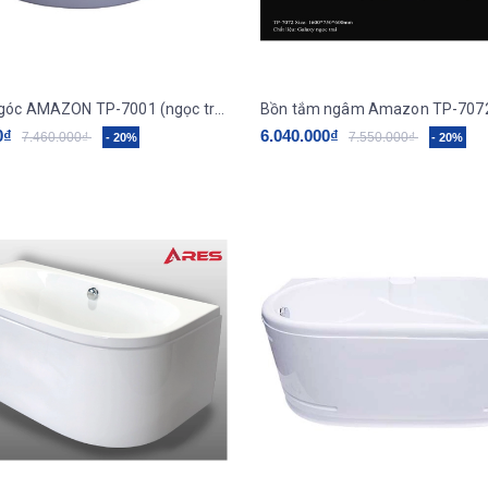
Bồn tắm góc AMAZON TP-7001 (ngọc trai galaxy)
Bồn tắm ngâm Amazon TP-707
0₫
6.040.000₫
7.460.000₫
7.550.000₫
- 20%
- 20%