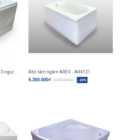
Bồn tắm ngâm AMAZON TP-7073 ngọc trai galaxy ( 1.2m)
Bồn tắm ngâm ARES - AR4121
5.350.000₫
6.690.000₫
- 20%