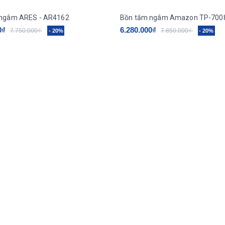
 ngâm ARES - AR4162
Bồn tắm ngâm Amazon TP-700
0₫
6.280.000₫
7.750.000₫
7.850.000₫
- 20%
- 20%