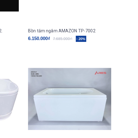
2.
Bồn tắm ngâm AMAZON TP-7002
6.150.000₫
7.685.000₫
- 20%