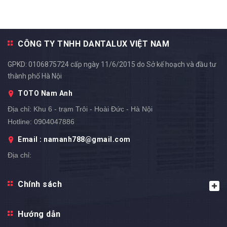
CÔNG TY TNHH DANTALUX VIỆT NAM
GPKD: 0106875724 cấp ngày 11/6/2015 do Sở kế hoạch và đầu tư
thành phố Hà Nội
TOTO Nam Anh
Địa chỉ:
Khu 6 - trạm Trôi - Hoài Đức - Hà Nội
Hotline:
0904047886
Email : namanh788@gmail.com
Địa chỉ:
Chính sách
Hướng dẫn