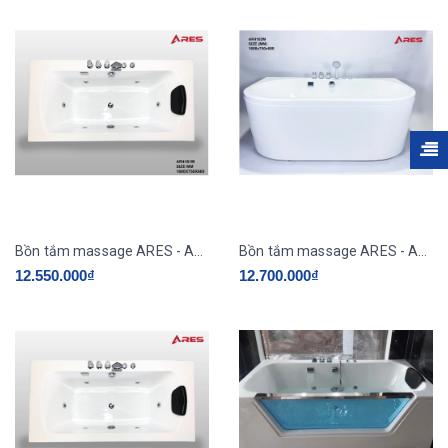
Bồn tắm massage ARES - AR4161M ( xục thuỷ lực )
Bồn tắm massage ARES - AR4162M ( xục thuỷ lực )
12.550.000₫
12.700.000₫