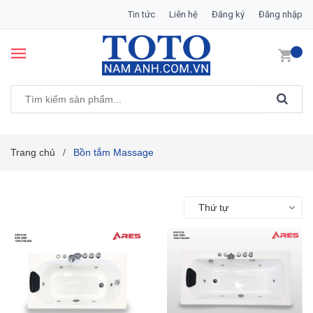
Tin tức
Liên hệ
Đăng ký
Đăng nhập
Trang chủ
Bồn tắm Massage
/
Thứ tự