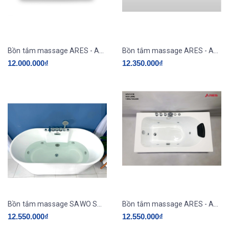
Bồn tắm massage ARES - AR4121M ( xục thuỷ lực )
Bồn tắm massage ARES - AR4151M ( sục thuỷ lực )
12.000.000₫
12.350.000₫
Bồn tắm massage SAWO SW5815M-CT ( 1,5m )
Bồn tắm massage ARES - AR4141M ( xục thuỷ lực )
12.550.000₫
12.550.000₫