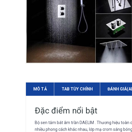
MÔ TẢ
TAB TÙY CHỈNH
ĐÁNH GIÁ(A
Đặc điểm nổi bật
Bộ sen tắm bát âm trần DAELIM . Thương hiệu toàn cầ
nhiều phong cách khác nhau, lớp mạ crom sáng bóng bề