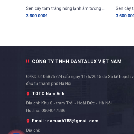
Sen cây tắm tráng nóng lạnh âm tường DAELIM-DKS-6201M
3.600.000₫
3.600.00
CÔNG TY TNHH DANTALUX VIỆT NAM
GPKD: 0106875724 cấp ngày 11/6/2015 do Sở kế hoạch 
đầu tư thành phố Hà Nội
TOTO Nam Anh
Địa chỉ:
Khu 6 - trạm Trôi - Hoài Đức - Hà Nội
Hotline:
0904047886
Email : namanh788@gmail.com
Địa chỉ: