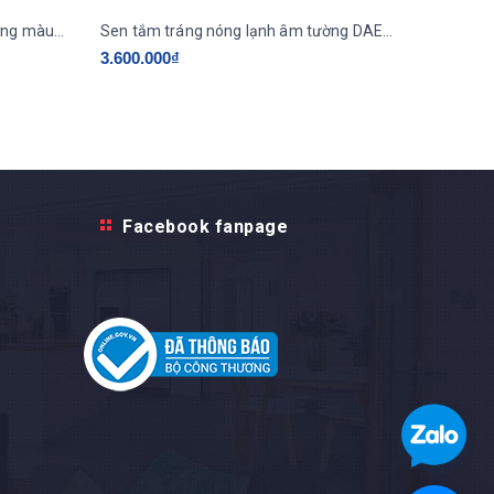
Sen tắm tráng nóng lạnh âm tường màu đen DAELIM - DKS-6203B
Sen tắm tráng nóng lạnh âm tường DAELIM-DKS-6203M
3.600.000₫
3.700.0
Facebook fanpage