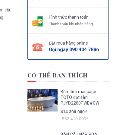
àn cầu
ng
Hình thức thanh toán
Thanh toán khi nhận hàng
Đặt mua hàng online
Gọi ngay
090 404 7886
CÓ THỂ BẠN THÍCH
Bồn tắm massage
TOTO đặt sàn
PJYD2200PWE#GW
414.300.000₫
552.410.000₫
h
BÀN CẦU NẮP RỬA