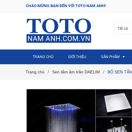
CHÀO MỪNG BẠN ĐẾN VỚI TOTO NAM ANH!
Tất cả
TRANG CHỦ
GIỚI THIỆU
SẢN PHẨM
Trang chủ
Sen tắm âm trần DAELIM
BỘ SEN TẮM
/
/