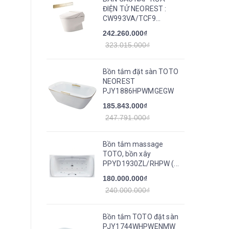
ĐIỆN TỬ NEOREST :
CW993VA/TCF9...
242.260.000₫
323.015.000₫
Bồn tắm đặt sàn TOTO
NEOREST
PJY1886HPWMGEGW
185.843.000₫
247.791.000₫
Bồn tắm massage
TOTO, bồn xây
PPYD1930ZL/RHPW (...
180.000.000₫
240.000.000₫
Bồn tắm TOTO đặt sàn
PJY1744WHPWENMW_TVBF412