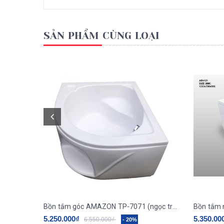
SẢN PHẨM CÙNG LOẠI
Bồn tắm góc AMAZON TP-7071 (ngọc trai galaxy)
Bồn tắm
5.250.000₫
5.350.00
6.550.000₫
- 20%