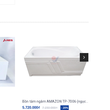
Bồn tắm ngâm AMAZON TP-7006 (ngọc trai galaxy)
5.720.000₫
5.760.0
7.150.000₫
- 20%