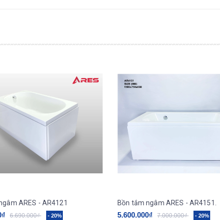
 ngâm ARES - AR4121
Bồn tắm ngâm ARES - AR4151.
0₫
5.600.000₫
6.690.000₫
7.000.000₫
- 20%
- 20%