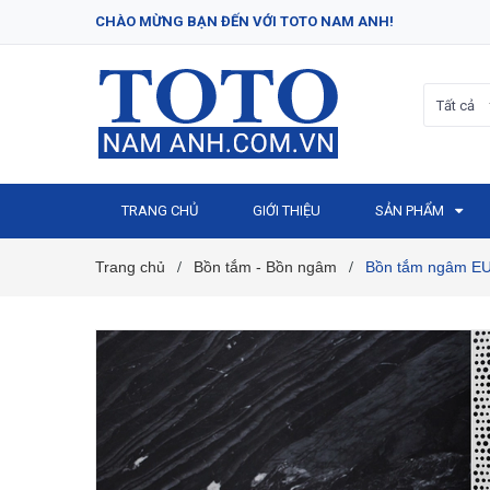
CHÀO MỪNG BẠN ĐẾN VỚI TOTO NAM ANH!
Tất cả
TRANG CHỦ
GIỚI THIỆU
SẢN PHẨM
Trang chủ
Bồn tắm - Bồn ngâm
Bồn tắm ngâm E
/
/