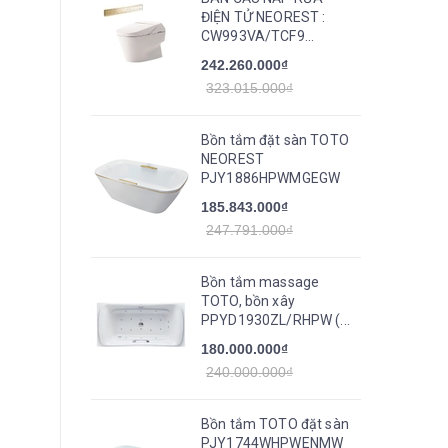
ĐIỆN TỬ NEOREST :
CW993VA/TCF9...
242.260.000₫
323.015.000₫
Bồn tắm đặt sàn TOTO
NEOREST
PJY1886HPWMGEGW
185.843.000₫
247.791.000₫
Bồn tắm massage
TOTO, bồn xây
PPYD1930ZL/RHPW (...
180.000.000₫
240.000.000₫
Bồn tắm TOTO đặt sàn
PJY1744WHPWENMW_TVBF412