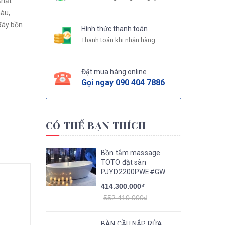
Chất
màu,
 đáy bồn
Hình thức thanh toán
Thanh toán khi nhận hàng
Đặt mua hàng online
Gọi ngay
090 404 7886
CÓ THỂ BẠN THÍCH
Bồn tắm massage
TOTO đặt sàn
PJYD2200PWE#GW
414.300.000₫
552.410.000₫
BÀN CẦU NẮP RỬA