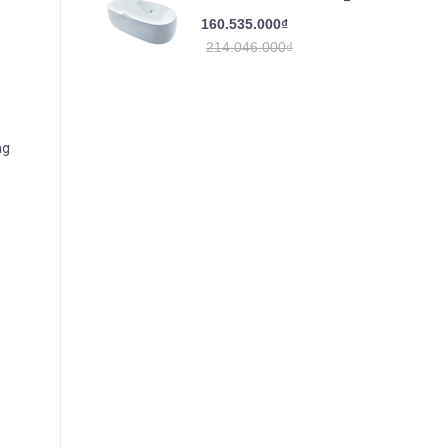
160.535.000₫
214.046.000₫
ng