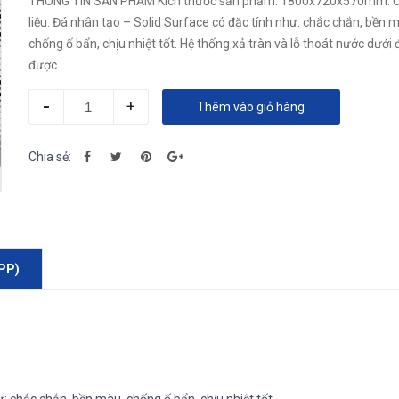
THÔNG TIN SẢN PHẨM Kích thước sản phẩm: 1800x720x570mm. 
liệu: Đá nhân tạo – Solid Surface có đặc tính như: chắc chắn, bền 
chống ố bẩn, chịu nhiệt tốt. Hệ thống xả tràn và lỗ thoát nước dưới
được...
-
+
Thêm vào giỏ hàng
Chia sẻ:
PP)
ư: chắc chắn, bền màu, chống ố bẩn, chịu nhiệt tốt.