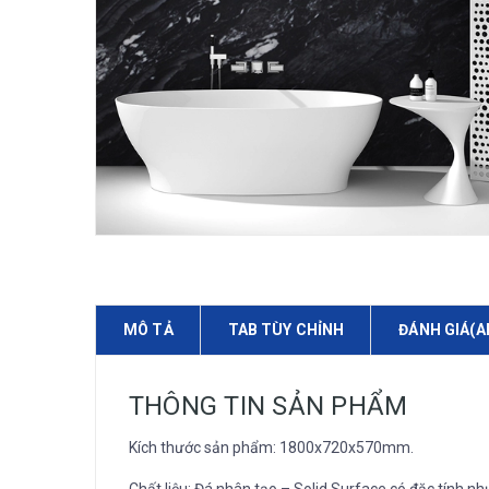
MÔ TẢ
TAB TÙY CHỈNH
ĐÁNH GIÁ(A
THÔNG TIN SẢN PHẨM
Kích thước sản phẩm: 1800x720x570mm.
Chất liệu: Đá nhân tạo – Solid Surface có đặc tính nh