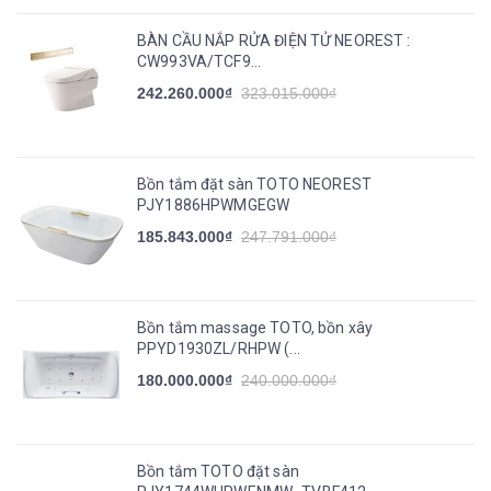
BÀN CẦU NẮP RỬA ĐIỆN TỬ NEOREST :
CW993VA/TCF9...
242.260.000₫
323.015.000₫
Bồn tắm đặt sàn TOTO NEOREST
PJY1886HPWMGEGW
185.843.000₫
247.791.000₫
Bồn tắm massage TOTO, bồn xây
PPYD1930ZL/RHPW (...
180.000.000₫
240.000.000₫
Bồn tắm TOTO đặt sàn