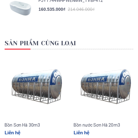
PJY1744WHPWENMW_TVBF412
160.535.000₫
214.046.000₫
SẢN PHẨM CÙNG LOẠI
Bồn Sơn Hà 30m3
Bồn nước Sơn Hà 20m3
Liên hệ
Liên hệ