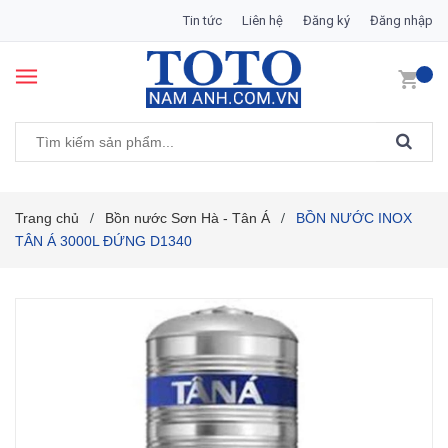
Tin tức
Liên hệ
Đăng ký
Đăng nhập
Trang chủ
Bồn nước Sơn Hà - Tân Á
BỒN NƯỚC INOX
/
/
TÂN Á 3000L ĐỨNG D1340