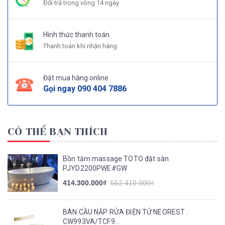
Đổi trả trong vòng 14 ngày
Hình thức thanh toán
Thanh toán khi nhận hàng
Đặt mua hàng online
Gọi ngay
090 404 7886
CÓ THỂ BẠN THÍCH
Bồn tắm massage TOTO đặt sàn
PJYD2200PWE#GW
414.300.000₫
552.410.000₫
BÀN CẦU NẮP RỬA ĐIỆN TỬ NEOREST :
CW993VA/TCF9...