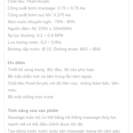
Chất liệu: Pearl Acrylic
Công suất bơm massage: 0,75 + 0,75 kw
Công suất bơm sục khí: 0,375 kw
Mực nước khuyến nghị : 70% - 80%
Nguồn điện: AC 220V ± 15%/50Hz
Áp lực thường: 0,2 ÷ 0,4 MPA
Lưu lượng nước: 0,3 ÷ 0,8l/s
Đường cấp nước: Ø 15; Đường thoát: Ø42 ÷ Ø48
Ưu điểm
Thiết kế sang trọng, độc đáo, độ sâu phù hợp.
Bề mặt nhẵn mịn cả bên trong lẫn bên ngoài.
Chất liệu Pearl Acrylic với độ bền cao, chống bám bẩn, bền
màu.
Bề mặt chống trơn trượt.
Tính năng của sản phẩm
Massage toàn bộ cơ thể bằng hệ thống massage thủy lực
mạnh mẽ có thể điều chỉnh được tốc độ.
Tạo dòng nước nước xoáy vặn massage mang tới cảm giác