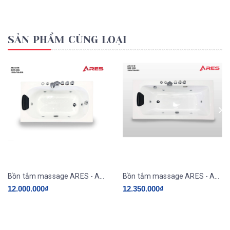
SẢN PHẨM CÙNG LOẠI
Bồn tắm massage ARES - AR4121M ( xục thuỷ lực )
Bồn tắm massage ARES - AR4151M ( sục thuỷ lực )
12.000.000₫
12.350.000₫