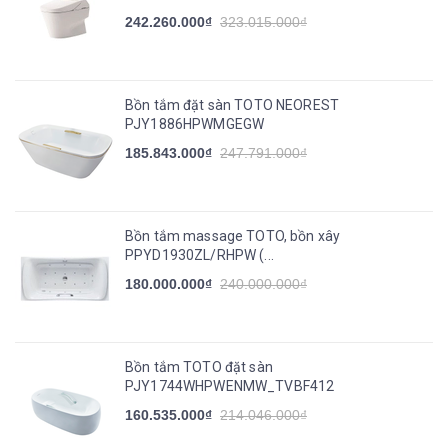
242.260.000₫
323.015.000₫
Bồn tắm đặt sàn TOTO NEOREST
PJY1886HPWMGEGW
185.843.000₫
247.791.000₫
Bồn tắm massage TOTO, bồn xây
PPYD1930ZL/RHPW (...
180.000.000₫
240.000.000₫
Bồn tắm TOTO đặt sàn
PJY1744WHPWENMW_TVBF412
160.535.000₫
214.046.000₫