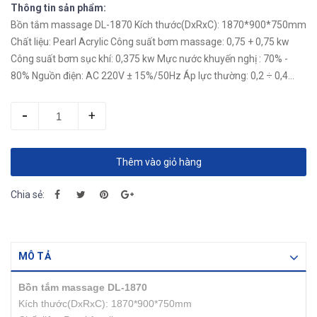
Thông tin sản phẩm:
Bồn tắm massage DL-1870 Kích thước(DxRxC): 1870*900*750mm
Chất liệu: Pearl Acrylic Công suất bơm massage: 0,75 + 0,75 kw
Công suất bơm sục khí: 0,375 kw Mực nước khuyến nghị : 70% -
80% Nguồn điện: AC 220V ± 15%/50Hz Áp lực thường: 0,2 ÷ 0,4
MPA Lưu...
-
+
Thêm vào giỏ hàng
Chia sẻ:
MÔ TẢ
Bồn tắm massage DL-1870
Kích thước(DxRxC): 1870*900*750mm