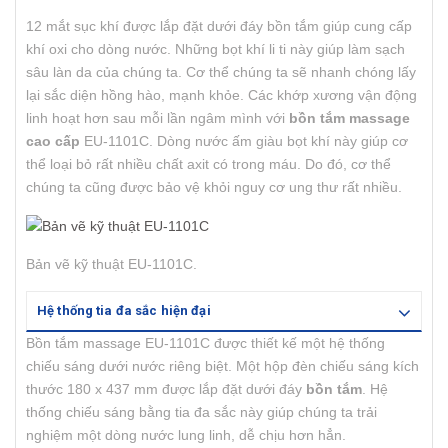
12 mắt sục khí được lắp đặt dưới đáy bồn tắm giúp cung cấp
khí oxi cho dòng nước. Những bọt khí li ti này giúp làm sạch
sâu làn da của chúng ta. Cơ thể chúng ta sẽ nhanh chóng lấy
lại sắc diện hồng hào, mạnh khỏe. Các khớp xương vận động
linh hoạt hơn sau mỗi lần ngâm mình với
bồn tắm massage
cao cấp
EU-1101C. Dòng nước ấm giàu bọt khí này giúp cơ
thể loại bỏ rất nhiều chất axit có trong máu. Do đó, cơ thể
chúng ta cũng được bảo vệ khỏi nguy cơ ung thư rất nhiều.
Bản vẽ kỹ thuật EU-1101C.
Hệ thống tia đa sắc hiện đại
Bồn tắm massage EU-1101C được thiết kế một hệ thống
chiếu sáng dưới nước riêng biệt. Một hộp đèn chiếu sáng kích
thước 180 x 437 mm được lắp đặt dưới đáy
bồn tắm
. Hệ
thống chiếu sáng bằng tia đa sắc này giúp chúng ta trải
nghiệm một dòng nước lung linh, dễ chịu hơn hẳn.