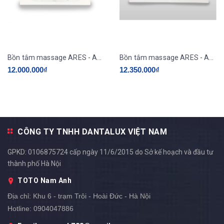
Bồn tắm massage ARES - AR4121M ( xục thuỷ lực )
Bồn tắm massage ARES - AR4151M ( sục thuỷ lực )
12.000.000₫
12.350.000₫
CÔNG TY TNHH DANTALUX VIỆT NAM
GPKD: 0106875724 cấp ngày 11/6/2015 do Sở kế hoạch và đầu tư
thành phố Hà Nội
TOTO Nam Anh
Địa chỉ:
Khu 6 - trạm Trôi - Hoài Đức - Hà Nội
Hotline:
0904047886