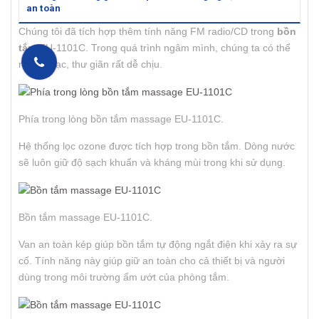
an toàn
Chúng tôi đã tích hợp thêm tính năng FM radio/CD trong
bồn
tắm
EU-1101C. Trong quá trình ngâm mình, chúng ta có thể
nghe nhạc, thư giãn rất dễ chịu.
Phía trong lòng bồn tắm massage EU-1101C.
Hệ thống lọc ozone được tích hợp trong bồn tắm. Dòng nước
sẽ luôn giữ độ sạch khuẩn và kháng mùi trong khi sử dụng.
Bồn tắm massage EU-1101C.
Van an toàn kép giúp bồn tắm tự động ngắt điện khi xảy ra sự
cố. Tính năng này giúp giữ an toàn cho cả thiết bị và người
dùng trong môi trường ẩm ướt của phòng tắm.