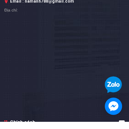
Email : namanh788@gmail.com
Địa chỉ:
Chính sách