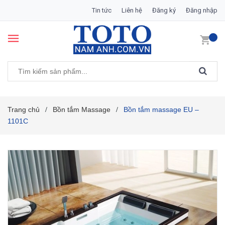
Tin tức
Liên hệ
Đăng ký
Đăng nhập
Trang chủ
Bồn tắm Massage
Bồn tắm massage EU –
/
/
1101C