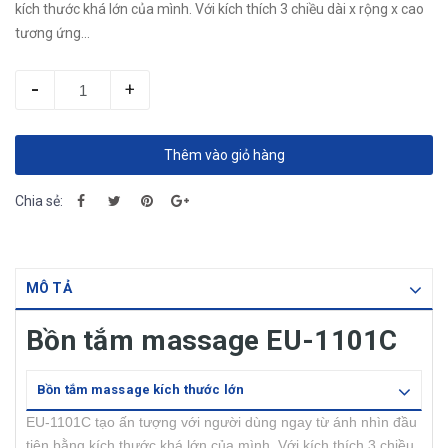
kích thước khá lớn của mình. Với kích thích 3 chiều dài x rộng x cao
tương ứng...
-
+
Thêm vào giỏ hàng
Chia sẻ:
MÔ TẢ
Bồn tắm massage EU-1101C
Bồn tắm massage kích thước lớn
EU-1101C tạo ấn tượng với người dùng ngay từ ánh nhìn đầu
tiên bằng kích thước khá lớn của mình. Với kích thích 3 chiều