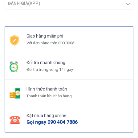
ĐÁNH GIÁ(APP)
Giao hàng miễn phí
Với đơn hàng trên 800.000đ
Đổi trả nhanh chóng
Đổi trả trong vòng 14 ngày
Hình thức thanh toán
Thanh toán khi nhận hàng
Đặt mua hàng online
Gọi ngay
090 404 7886