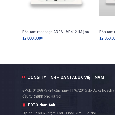
Bồn tắm massage ARES - AR4121M ( xục thuỷ lực )
12.000.000₫
12.350.0
CÔNG TY TNHH DANTALUX VIỆT NAM
GPKD: 0106875724 cấp ngày 11/6/2015 do Sở kế hoạch 
đầu tư thành phố Hà Nội
TOTO Nam Anh
Địa chỉ:
Khu 6 - trạm Trôi - Hoài Đức - Hà Nội