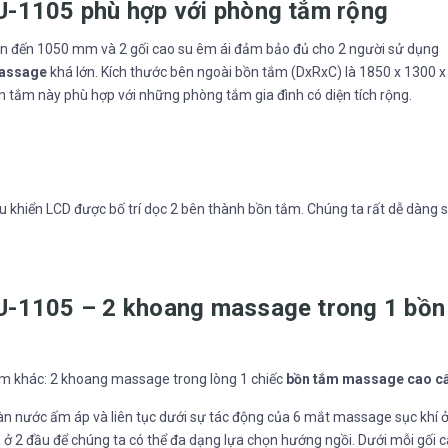
-1105 phù hợp với phòng tắm rộng
n đến 1050 mm và 2 gối cao su êm ái đảm bảo đủ cho 2 người sử dụng
assage
khá lớn. Kích thước bên ngoài bồn tắm (DxRxC) là 1850 x 1300 x
ồn tắm này phù hợp với những phòng tắm gia đình có diện tích rộng.
ều khiển LCD được bố trí dọc 2 bên thành bồn tắm. Chúng ta rất dễ dàng 
U-1105 – 2 khoang massage trong 1 bồn
tắm khác: 2 khoang massage trong lòng 1 chiếc
bồn tắm massage cao c
 nước ấm áp và liên tục dưới sự tác động của 6 mắt massage sục khí ở
ở 2 đầu để chúng ta có thể đa dạng lựa chọn hướng ngồi. Dưới mỗi gối 