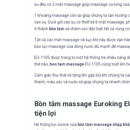
su đều có 2 mắt massage giúp massage cơ lưng của 
1 khoang massage còn lại giúp chúng ta tận hưởng c
cao su. Dưới gối cao su có thiết kế 6 mắt massage, 
ở thành
bồn tắm
sẽ chăm sóc đặc biệt tất cả vùng cơ 
Tất cả các mắt massage và sục khí này được vận hà
bảo lực massage của dòng nước đủ mạnh để massage
EU-1105 được trang bị một hệ thống tia chiếu sáng d
thế nào,
bon tam massage
EU-1105 cũng toát lên h
Cảm giác thư thái sẽ tăng lên gấp bội khi chúng ta v
thanh, màu sắc và nước sẽ giúp chúng ta nhanh chóng
Bồn tắm massage Euroking EU
tiện lợi
Hệ thống lọc ozone của
bồn tắm massage nhập khẩ