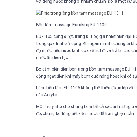
với dòng nước không bị nhiễm khuẩn. Đó là một sự ưu
Bồn tắm massage Euroking EU-1105
EU-1105 cũng được trang bị 1 bộ gia nhiệt hiện đại. B
trong quá trình sử dụng. Khi ngâm mình, chúng ta khó 
độ nước, nếu nước lạnh quá sẽ hút đi và trả lại cho 
nước ấm liên tục.
Bộ cảm biến điện bên trong bồn tắm massage EU-1105
động ngắt điện khi máy bơm quá nóng hoặc khi có sự c
Lòng bồn tắm EU-1105 không thể thiếu được lớp vật li
của Acrylic.
Một lưu ý nhỏ cho chúng ta là tất cả các tính năng t
đó, chúng ta đừng tiết kiệm nước để trải nghiệm tắm