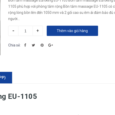
Bồn tắm massage Euroking EU-1105 Bồn tắm massage Euroking 
1105 phù hợp với phòng tắm rộng Bồn tắm massage EU-1105 có c
rộng lòng bồn lên đến 1050 mm và 2 gối cao su êm ái đảm bảo đủ 
người...
-
+
Thêm vào giỏ hàng
Chia sẻ:
PP)
ng EU-1105