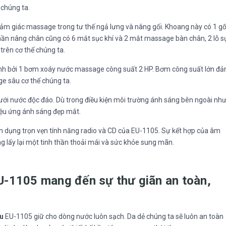
chúng ta.
ảm giác massage trong tư thế ngả lưng và nâng gối. Khoang này có 1 gố
phần nâng chân cũng có 6 mắt sục khí và 2 mắt massage bàn chân, 2 lỗ s
trên cơ thể chúng ta.
nh bởi 1 bơm xoáy nước massage công suất 2 HP. Bơm công suất lớn đ
 sâu cơ thể chúng ta.
ưới nước độc đáo. Dù trong điều kiện môi trường ánh sáng bên ngoài nh
iệu ứng ánh sáng đẹp mắt.
ận dụng trọn vẹn tính năng radio và CD của EU-1105. Sự kết hợp của âm
 lấy lại một tinh thần thoải mái và sức khỏe sung mãn.
-1105 mang đến sự thư giãn an toàn,
u
EU-1105 giữ cho dòng nước luôn sạch. Da dẻ chúng ta sẽ luôn an toàn