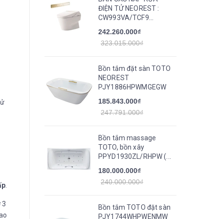
ĐIỆN TỬ NEOREST :
CW993VA/TCF9...
242.260.000₫
323.015.000₫
Bồn tắm đặt sàn TOTO
NEOREST
PJY1886HPWMGEGW
185.843.000₫
sử
247.791.000₫
Bồn tắm massage
TOTO, bồn xây
PPYD1930ZL/RHPW (...
180.000.000₫
240.000.000₫
ấp
.
 3
Bồn tắm TOTO đặt sàn
cao
PJY1744WHPWENMW_TVBF412