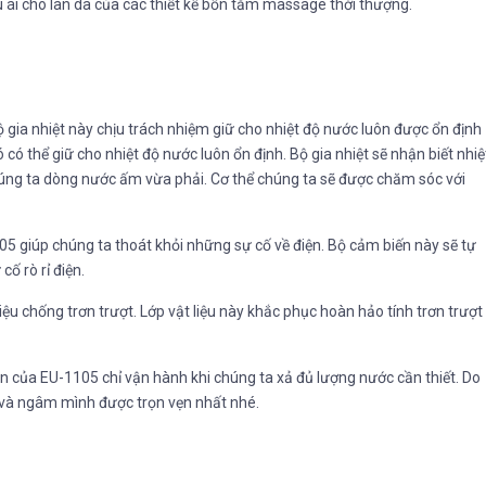
 ái cho làn da của các thiết kế bồn tắm massage thời thượng.
ộ gia nhiệt này chịu trách nhiệm giữ cho nhiệt độ nước luôn được ổn định
có thể giữ cho nhiệt độ nước luôn ổn định. Bộ gia nhiệt sẽ nhận biết nhiệ
chúng ta dòng nước ấm vừa phải. Cơ thể chúng ta sẽ được chăm sóc với
 giúp chúng ta thoát khỏi những sự cố về điện. Bộ cảm biến này sẽ tự
ố rò rỉ điện.
ệu chống trơn trượt. Lớp vật liệu này khắc phục hoàn hảo tính trơn trượt
rên của EU-1105 chỉ vận hành khi chúng ta xả đủ lượng nước cần thiết. Do
 và ngâm mình được trọn vẹn nhất nhé.