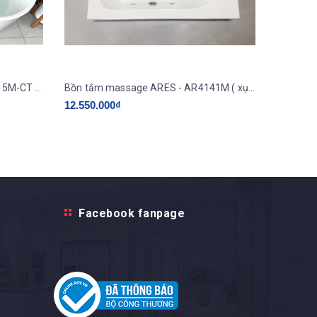
Bồn tắm massage SAWO SW5815M-CT ( 1,5m )
Bồn tắm massage ARES - AR4141M ( xục thuỷ lực )
12.550.000₫
12.550.
Facebook fanpage