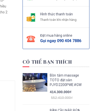
EU-
hiều
cho 2
Hình thức thanh toán
Thanh toán khi nhận hàng
Đặt mua hàng online
Gọi ngay
090 404 7886
CÓ THỂ BẠN THÍCH
Bồn tắm massage
TOTO đặt sàn
PJYD2200PWE#GW
414.300.000₫
552.410.000₫
BÀN CẦU NẮP RỬA