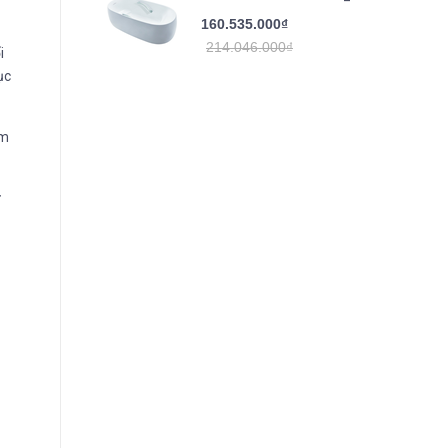
160.535.000₫
214.046.000₫
i
ục
ảm
ư