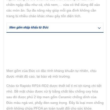
chiên ngập dầu như cá, chả nem,… vừa có thể dùng để xào
các món ăn. Sự đa năng này giúp mỗi gia đình không cần
trang bị nhiều chảo khác nhau gây tốn diện tích.
Men gốm nhập khẩu từ Đức
Men gốm của Đức có đặc tính kháng khuẩn tự nhiên, chịu
được nhiệt độ cao, lại bảo vệ môi trường.
Chảo từ Rapido RP24-RD2 được thiết kế tỉ mỉ tới từng chi tiết
nhỏ. Bề mặt chảo được xử lý bằng chất liệu chống oxy hóa
sau đó được phủ 2 lớp men gốm Ceramic chống dính của
Đức màu ngà voi, phẩy đen sang trọng. Đây là loại men chống
dính không chứa PFOA an toàn tuyệt đối cho sức khỏe.