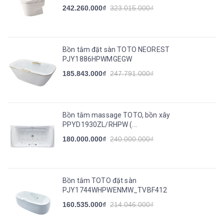
242.260.000₫
323.015.000₫
Bồn tắm đặt sàn TOTO NEOREST
PJY1886HPWMGEGW
185.843.000₫
247.791.000₫
Bồn tắm massage TOTO, bồn xây
PPYD1930ZL/RHPW (...
180.000.000₫
240.000.000₫
Bồn tắm TOTO đặt sàn
PJY1744WHPWENMW_TVBF412
160.535.000₫
214.046.000₫