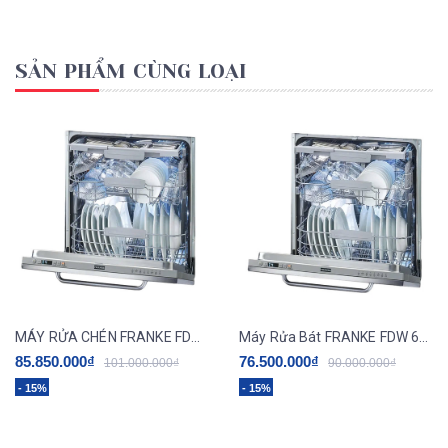
SẢN PHẨM CÙNG LOẠI
MÁY RỬA CHÉN FRANKE FDW 614 D10P DOS LP C
Máy Rửa Bát FRANKE FDW 614 D10P DOS C
85.850.000₫
76.500.000₫
101.000.000₫
90.000.000₫
- 15%
- 15%