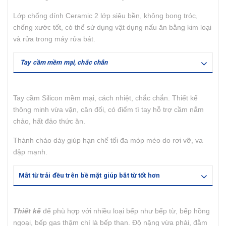
Lớp chống dính Ceramic 2 lớp siêu bền, không bong tróc,
chống xước tốt, có thể sử dụng vật dụng nấu ăn bằng kim loại
và rửa trong máy rửa bát.
Tay cầm mềm mại, chắc chắn
Tay cầm Silicon mềm mại, cách nhiệt, chắc chắn. Thiết kế
thông minh vừa vặn, cân đối, có điểm tì tay hỗ trợ cầm nắm
chảo, hất đảo thức ăn.
Thành chảo dày giúp hạn chế tối đa móp méo do rơi vỡ, va
đập mạnh.
Mắt từ trải đều trên bề mặt giúp bắt từ tốt hơn
Thiết kế
đế phù hợp với nhiều loại bếp như bếp từ, bếp hồng
ngoại, bếp gas thậm chí là bếp than. Độ nặng vừa phải, đằm