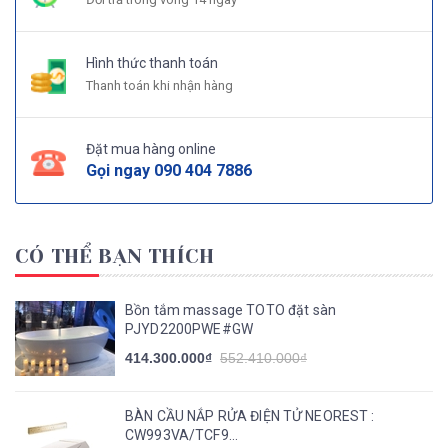
Hình thức thanh toán
Thanh toán khi nhận hàng
Đặt mua hàng online
Gọi ngay
090 404 7886
CÓ THỂ BẠN THÍCH
Bồn tắm massage TOTO đặt sàn
PJYD2200PWE#GW
414.300.000₫
552.410.000₫
BÀN CẦU NẮP RỬA ĐIỆN TỬ NEOREST :
CW993VA/TCF9...