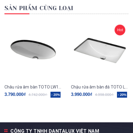
SẢN PHẨM CÙNG LOẠI
Hot
Châu rửa âm bàn TOTO LW1506V/TL516GV
Chậu rửa âm bàn đá TOTO LW1535V/TL516GV
3.790.000₫
3.990.000₫
4.742.000₫
4.998.000₫
- 20%
- 20%
CÔNG TY TNHH DANTALUX VIỆT NAM