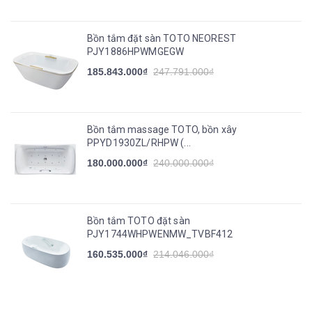
Bồn tắm đặt sàn TOTO NEOREST
PJY1886HPWMGEGW
185.843.000₫
247.791.000₫
Bồn tắm massage TOTO, bồn xây
PPYD1930ZL/RHPW (...
180.000.000₫
240.000.000₫
Bồn tắm TOTO đặt sàn
PJY1744WHPWENMW_TVBF412
160.535.000₫
214.046.000₫