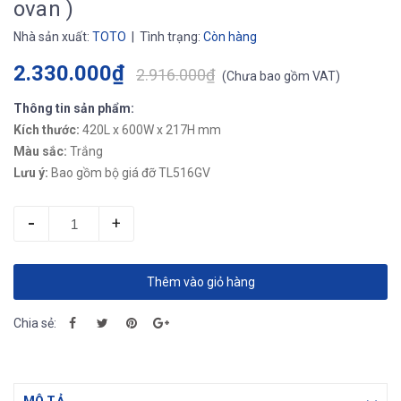
ovan )
Nhà sản xuất:
TOTO
| Tình trạng:
Còn hàng
2.330.000₫
2.916.000₫
(
Chưa bao gồm VAT
)
Thông tin sản phẩm:
Kích thước:
420L x 600W x 217H mm
Màu sắc:
Trắng
Lưu ý:
Bao gồm bộ giá đỡ TL516GV
-
+
Thêm vào giỏ hàng
Chia sẻ: