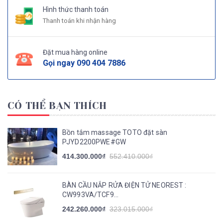
Hình thức thanh toán
Thanh toán khi nhận hàng
Đặt mua hàng online
Gọi ngay
090 404 7886
CÓ THỂ BẠN THÍCH
Bồn tắm massage TOTO đặt sàn
PJYD2200PWE#GW
414.300.000₫
552.410.000₫
BÀN CẦU NẮP RỬA ĐIỆN TỬ NEOREST :
CW993VA/TCF9...
242.260.000₫
323.015.000₫