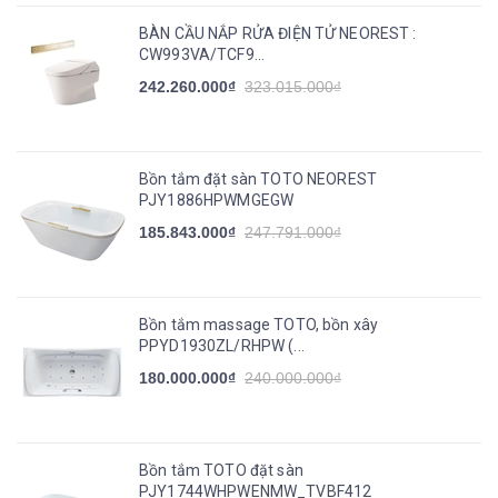
BÀN CẦU NẮP RỬA ĐIỆN TỬ NEOREST :
CW993VA/TCF9...
242.260.000₫
323.015.000₫
Bồn tắm đặt sàn TOTO NEOREST
PJY1886HPWMGEGW
185.843.000₫
247.791.000₫
Bồn tắm massage TOTO, bồn xây
PPYD1930ZL/RHPW (...
180.000.000₫
240.000.000₫
Bồn tắm TOTO đặt sàn
PJY1744WHPWENMW_TVBF412