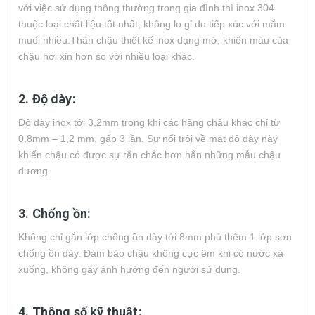
với việc sử dụng thông thường trong gia đình thì inox 304
thuộc loại chất liệu tốt nhất, không lo gỉ do tiếp xúc với mắm
muối nhiều.Thân chậu thiết kế inox dạng mờ, khiến màu của
chậu hơi xỉn hơn so với nhiều loại khác.
2. Độ dày:
Độ dày inox tới 3,2mm trong khi các hãng chậu khác chỉ từ
0,8mm – 1,2 mm, gấp 3 lần. Sự nổi trội về mặt độ dày này
khiến chậu có được sự rắn chắc hơn hẳn những mẫu chậu
dương.
3. Chống ồn:
Không chỉ gắn lớp chống ồn dày tới 8mm phủ thêm 1 lớp sơn
chống ồn dày. Đảm bảo chậu không cực êm khi có nước xả
xuống, không gây ảnh hưởng đến người sử dụng.
4. Thông số kỹ thuật: