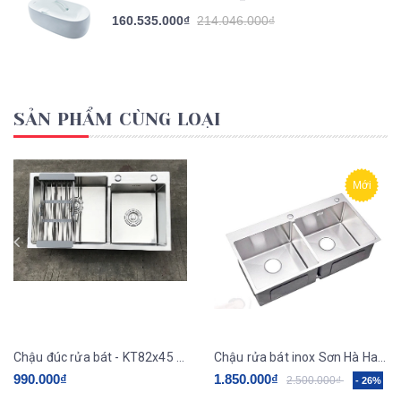
160.535.000₫
214.046.000₫
SẢN PHẨM CÙNG LOẠI
Mới
Chậu đúc rửa bát - KT82x45 (loại thường)
Chậu rửa bát inox Sơn Hà Handmade 2 hố cân HM.X.2C.82.2.2
990.000₫
1.850.000₫
2.500.000₫
- 26%