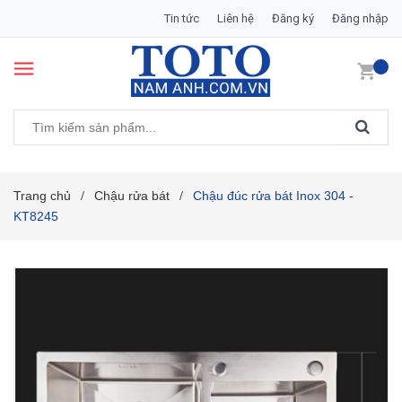
Tin tức
Liên hệ
Đăng ký
Đăng nhập
Trang chủ
Chậu rửa bát
Chậu đúc rửa bát Inox 304 -
/
/
KT8245