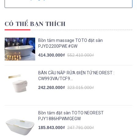
CÓ THỂ BẠN THÍCH
Bồn tắm massage TOTO đặt sàn
PJYD2200PWE#GW
414.300.000₫
552.410.000₫
BÀN CẦU NẮP RỬA ĐIỆN TỬ NEOREST :
CW993VA/TCF9...
242.260.000₫
323.015.000₫
Bồn tắm đặt sàn TOTO NEOREST
PJY1886HPWMGEGW
185.843.000₫
247.791.000₫