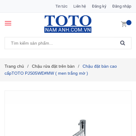
Tin tức
Liên hệ
Đăng ký
Đăng nhập
Trang chủ
Chậu rửa đặt trên bàn
Chậu đặt bàn cao
/
/
cấpTOTO PJS05WE#MW ( men trắng mờ )