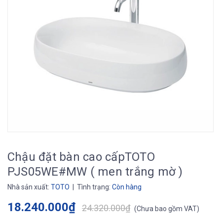
Chậu đặt bàn cao cấpTOTO
PJS05WE#MW ( men trắng mờ )
Nhà sản xuất:
TOTO
| Tình trạng:
Còn hàng
18.240.000₫
24.320.000₫
(
Chưa bao gồm VAT
)