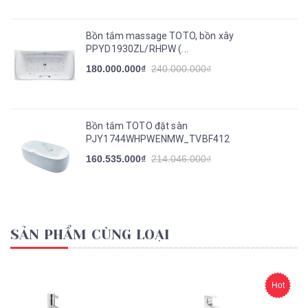
Bồn tắm massage TOTO, bồn xây
PPYD1930ZL/RHPW (...
180.000.000₫
240.000.000₫
Bồn tắm TOTO đặt sàn
PJY1744WHPWENMW_TVBF412
160.535.000₫
214.046.000₫
SẢN PHẨM CÙNG LOẠI
Hot