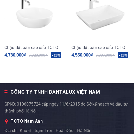
Chậu đặt bàn cao cấp TOTO LT1706
Chậu đặt bàn cao cấp TOTO LT1735
4.730.000₫
4.550.000₫
6.323.000₫
6.087.000₫
- 25%
- 25%
CÔNG TY TNHH DANTALUX VIỆT NAM
GPKD: 0106875724 cấp ngày 11/6/2015 do Sở kế hoạch và đầu tư
thành phố Hà Nội
TOTO Nam Anh
Địa chỉ:
Khu 6 - trạm Trôi - Hoài Đức - Hà Nội