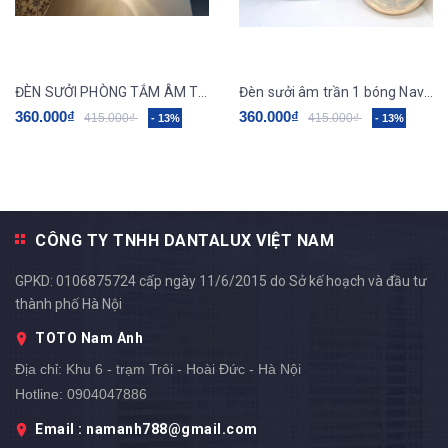
ĐÈN SƯỞI PHÒNG TẮM ÂM TRẦN 1 BÓNG MILOR 1008
Đèn sưởi âm trần 1 bóng Navado NAV6010
360.000₫
360.000₫
415.000₫
415.000₫
- 13%
- 13%
CÔNG TY TNHH DANTALUX VIỆT NAM
GPKD: 0106875724 cấp ngày 11/6/2015 do Sở kế hoạch và đầu tư
thành phố Hà Nội
TOTO Nam Anh
Địa chỉ:
Khu 6 - trạm Trôi - Hoài Đức - Hà Nội
Hotline:
0904047886
Email : namanh788@gmail.com