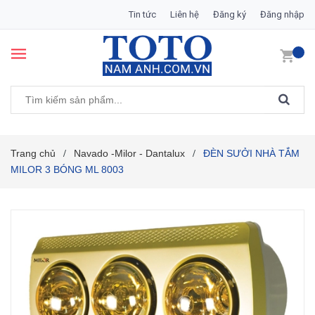
Tin tức
Liên hệ
Đăng ký
Đăng nhập
Trang chủ
Navado -Milor - Dantalux
ĐÈN SƯỞI NHÀ TẮM
/
/
MILOR 3 BÓNG ML 8003