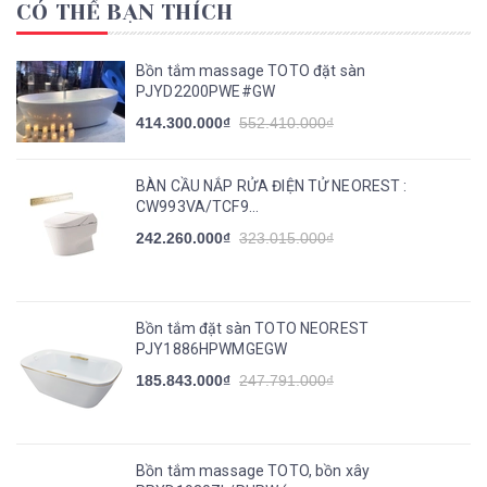
CÓ THỂ BẠN THÍCH
Bồn tắm massage TOTO đặt sàn
PJYD2200PWE#GW
414.300.000₫
552.410.000₫
BÀN CẦU NẮP RỬA ĐIỆN TỬ NEOREST :
CW993VA/TCF9...
242.260.000₫
323.015.000₫
Bồn tắm đặt sàn TOTO NEOREST
PJY1886HPWMGEGW
185.843.000₫
247.791.000₫
Bồn tắm massage TOTO, bồn xây