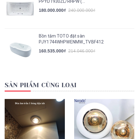
PPYD1930ZL/RHPW (...
180.000.000₫
240.000.000₫
Bồn tắm TOTO đặt sàn
PJY1744WHPWENMW_TVBF412
160.535.000₫
214.046.000₫
SẢN PHẨM CÙNG LOẠI