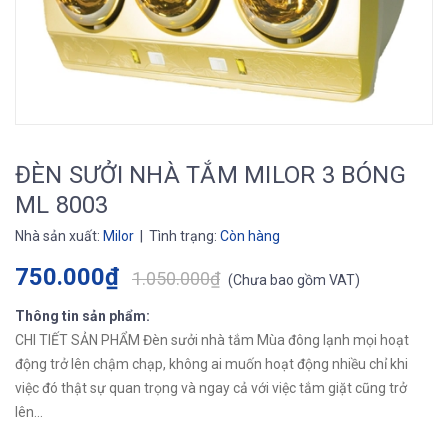
ĐÈN SƯỞI NHÀ TẮM MILOR 3 BÓNG
ML 8003
Nhà sản xuất:
Milor
| Tình trạng:
Còn hàng
750.000₫
1.050.000₫
(
Chưa bao gồm VAT
)
Thông tin sản phẩm:
CHI TIẾT SẢN PHẨM Đèn sưởi nhà tắm Mùa đông lạnh mọi hoạt
động trở lên chậm chạp, không ai muốn hoạt động nhiều chỉ khi
việc đó thật sự quan trọng và ngay cả với việc tắm giặt cũng trở
lên...