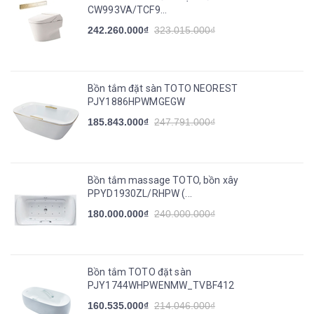
CW993VA/TCF9...
242.260.000₫
323.015.000₫
Bồn tắm đặt sàn TOTO NEOREST
PJY1886HPWMGEGW
185.843.000₫
247.791.000₫
Bồn tắm massage TOTO, bồn xây
PPYD1930ZL/RHPW (...
180.000.000₫
240.000.000₫
Bồn tắm TOTO đặt sàn
PJY1744WHPWENMW_TVBF412
160.535.000₫
214.046.000₫