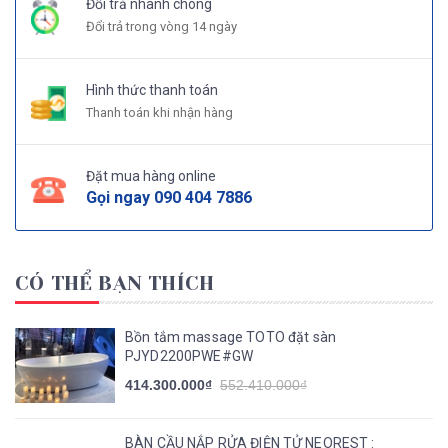
Đổi trả nhanh chóng
Đổi trả trong vòng 14 ngày
Hình thức thanh toán
Thanh toán khi nhận hàng
Đặt mua hàng online
Gọi ngay
090 404 7886
CÓ THỂ BẠN THÍCH
Bồn tắm massage TOTO đặt sàn
PJYD2200PWE#GW
414.300.000₫
552.410.000₫
BÀN CẦU NẮP RỬA ĐIỆN TỬ NEOREST :