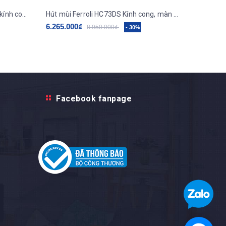
Hút mùi siêu êm Ferroli HC703M kính cong, điều khiển cơ
Hút mùi Ferroli HC73DS Kính cong, màn hình hiển thị, Điều khiển trượt
6.265.000₫
8.950.000₫
- 30%
Facebook fanpage