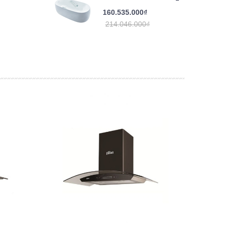
160.535.000₫
214.046.000₫