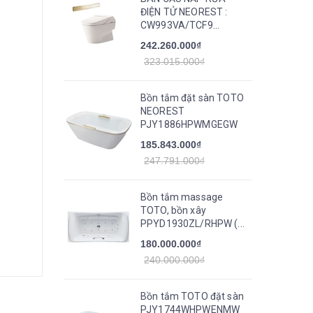
ĐIỆN TỬ NEOREST :
CW993VA/TCF9...
242.260.000₫
323.015.000₫
Bồn tắm đặt sàn TOTO
NEOREST
PJY1886HPWMGEGW
185.843.000₫
247.791.000₫
Bồn tắm massage
TOTO, bồn xây
PPYD1930ZL/RHPW (...
180.000.000₫
240.000.000₫
Bồn tắm TOTO đặt sàn
PJY1744WHPWENMW_TVBF412