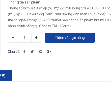
Thông tin sản phẩm:
Thông số kĩ thuật Điện áp (V/Hz): 220/50 Động cơ (W): DC-110 Tốc
(m3/h): 760 Chiều rộng (mm): 900 Đường kính màn chụp (mm): 15
thước ngoài (mm): 960x555x6850 Bảo hành Sản phẩm hút mùi được bảo
hành chính hãng tại Công ty TNHH Ferroli...
-
+
Thêm vào giỏ hàng
Chia sẻ:
PP)