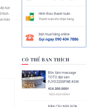
 độ hút
0 Kích
Hình thức thanh toán
Thanh toán khi nhận hàng
Đặt mua hàng online
Gọi ngay
090 404 7886
CÓ THỂ BẠN THÍCH
Bồn tắm massage
TOTO đặt sàn
PJYD2200PWE#GW
414.300.000₫
552.410.000₫
BÀN CẦU NẮP RỬA