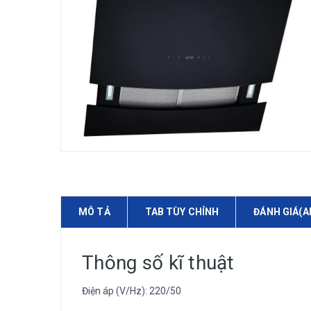
MÔ TẢ
TAB TÙY CHỈNH
ĐÁNH GIÁ(A
Thông số kĩ thuật
Điện áp (V/Hz): 220/50