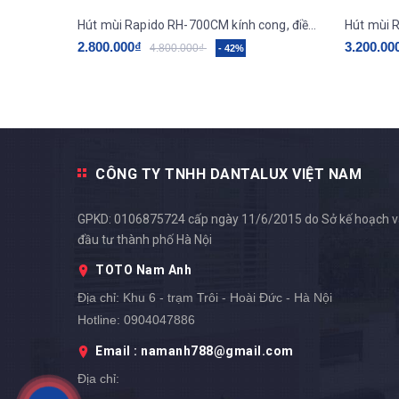
Hút mùi Rapido RH-700CM kính cong, điều khiển cơ
2.800.000₫
3.200.00
4.800.000₫
- 42%
CÔNG TY TNHH DANTALUX VIỆT NAM
GPKD: 0106875724 cấp ngày 11/6/2015 do Sở kế hoạch 
đầu tư thành phố Hà Nội
TOTO Nam Anh
Địa chỉ:
Khu 6 - trạm Trôi - Hoài Đức - Hà Nội
Hotline:
0904047886
Email : namanh788@gmail.com
Địa chỉ: