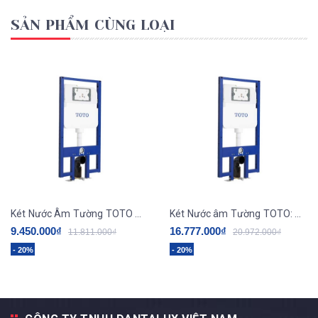
SẢN PHẨM CÙNG LOẠI
Két Nước Âm Tường TOTO WH171A
Két Nước âm Tường TOTO: WH172AAT
9.450.000₫
16.777.000₫
11.811.000₫
20.972.000₫
- 20%
- 20%