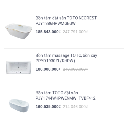
Bồn tắm đặt sàn TOTO NEOREST
PJY1886HPWMGEGW
185.843.000₫
247.791.000₫
Bồn tắm massage TOTO, bồn xây
PPYD1930ZL/RHPW (...
180.000.000₫
240.000.000₫
Bồn tắm TOTO đặt sàn
PJY1744WHPWENMW_TVBF412
160.535.000₫
214.046.000₫