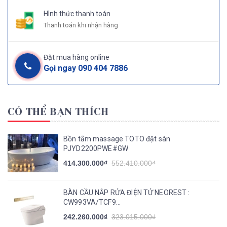
Hình thức thanh toán
Thanh toán khi nhận hàng
Đặt mua hàng online
Gọi ngay
090 404 7886
CÓ THỂ BẠN THÍCH
Bồn tắm massage TOTO đặt sàn
PJYD2200PWE#GW
414.300.000₫
552.410.000₫
BÀN CẦU NẮP RỬA ĐIỆN TỬ NEOREST :
CW993VA/TCF9...
242.260.000₫
323.015.000₫