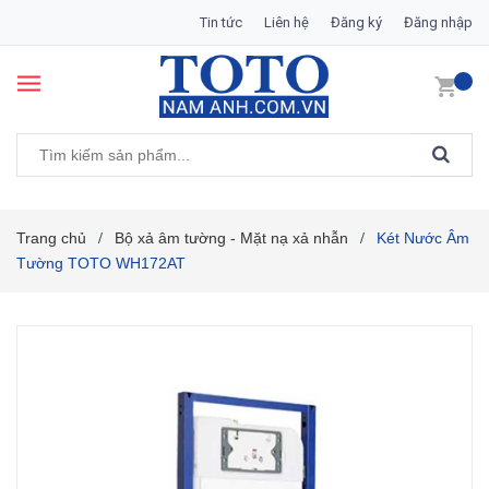
Tin tức
Liên hệ
Đăng ký
Đăng nhập
Trang chủ
Bộ xả âm tường - Mặt nạ xả nhẫn
Két Nước Âm
/
/
Tường TOTO WH172AT