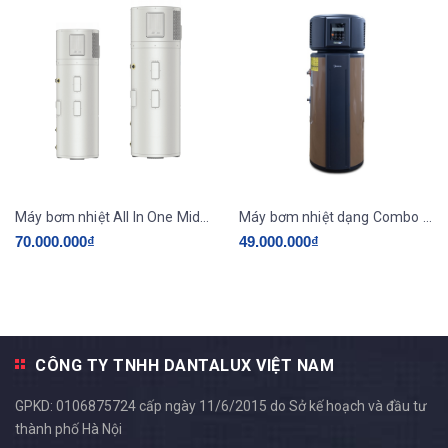
Máy bơm nhiệt All In One Midea RSJ-23/300RDN7-L2 dung tích 300L ( Heatpump )
Máy bơm nhiệt dạng Combo - All in one loại 190L-RSJ15-190RDN3-E ( Heatpump )
70.000.000₫
49.000.000₫
CÔNG TY TNHH DANTALUX VIỆT NAM
GPKD: 0106875724 cấp ngày 11/6/2015 do Sở kế hoạch và đầu tư
thành phố Hà Nội