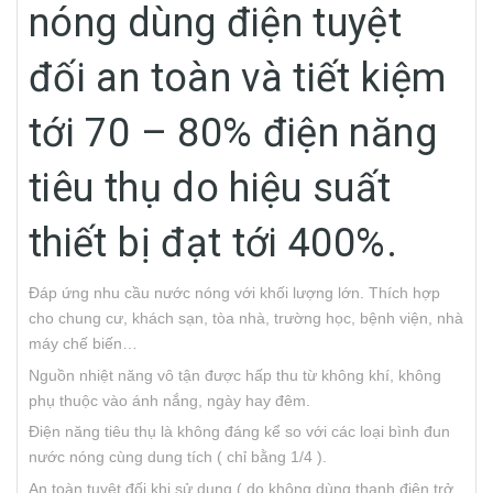
nóng dùng điện tuyệt
đối an toàn và tiết kiệm
tới 70 – 80% điện năng
tiêu thụ do hiệu suất
thiết bị đạt tới 400%.
Đáp ứng nhu cầu nước nóng với khối lượng lớn. Thích hợp
cho chung cư, khách sạn, tòa nhà, trường học, bệnh viện, nhà
máy chế biến…
Nguồn nhiệt năng vô tận được hấp thu từ không khí, không
phụ thuộc vào ánh nắng, ngày hay đêm.
Điện năng tiêu thụ là không đáng kể so với các loại bình đun
nước nóng cùng dung tích ( chỉ bằng 1/4 ).
An toàn tuyệt đối khi sử dụng ( do không dùng thanh điện trở