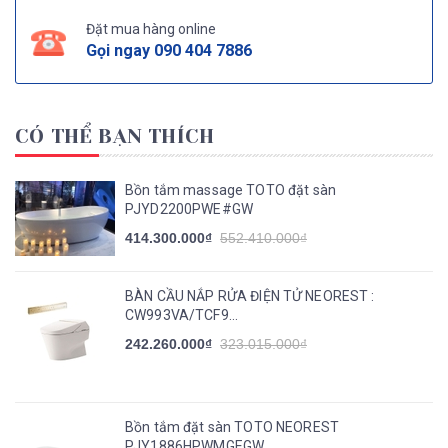
Đặt mua hàng online
Gọi ngay
090 404 7886
CÓ THỂ BẠN THÍCH
Bồn tắm massage TOTO đặt sàn
PJYD2200PWE#GW
414.300.000₫
552.410.000₫
BÀN CẦU NẮP RỬA ĐIỆN TỬ NEOREST :
CW993VA/TCF9...
242.260.000₫
323.015.000₫
Bồn tắm đặt sàn TOTO NEOREST
PJY1886HPWMGEGW