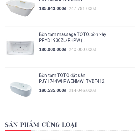
185.843.000₫
247.791.000₫
Bồn tắm massage TOTO, bồn xây
PPYD1930ZL/RHPW (...
180.000.000₫
240.000.000₫
Bồn tắm TOTO đặt sàn
PJY1744WHPWENMW_TVBF412
160.535.000₫
214.046.000₫
SẢN PHẨM CÙNG LOẠI