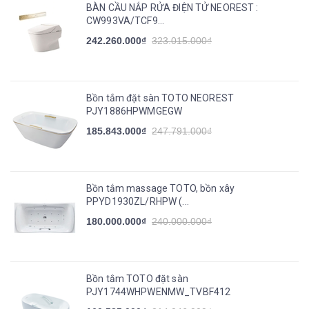
BÀN CẦU NẮP RỬA ĐIỆN TỬ NEOREST :
CW993VA/TCF9...
242.260.000₫
323.015.000₫
Bồn tắm đặt sàn TOTO NEOREST
PJY1886HPWMGEGW
185.843.000₫
247.791.000₫
Bồn tắm massage TOTO, bồn xây
PPYD1930ZL/RHPW (...
180.000.000₫
240.000.000₫
Bồn tắm TOTO đặt sàn
PJY1744WHPWENMW_TVBF412