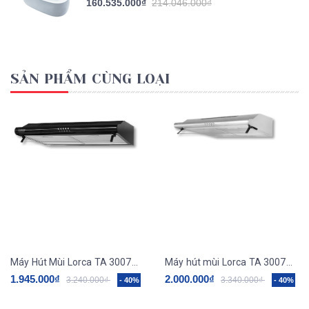
160.535.000₫
214.046.000₫
SẢN PHẨM CÙNG LOẠI
Máy Hút Mùi Lorca TA 3007M 60/70cm
Máy hút mùi Lorca TA 3007A – 60/70cm
1.945.000₫
2.000.000₫
3.240.000₫
3.340.000₫
- 40%
- 40%