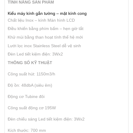
TÍNH NĂNG SẢN PHẨM
Kiểu máy kính gắn tường – mặt kính cong
Chất liệu Inox – kính
Màn hình LCD
Điều khiển bằng phím bấm – hẹn giờ tắt
Khử mùi bằng than hoạt tính thế hệ mới
Lưới lọc inox Stainless Steel dễ vệ sinh
Đèn Led tiết kiệm điện: 3Wx2
THÔNG SỐ KỸ THUẬT
Công suất hút: 1150m3/h
Độ ồn: 48dbA (siêu êm)
Động cơ Tubine đôi
Công suất động cơ 195W
Đèn chiếu sáng Led tiết kiệm điện: 3Wx2
Kích thước: 700 mm