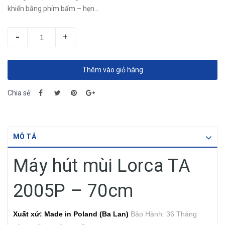
khiển bằng phím bấm – hẹn...
-
+
Thêm vào giỏ hàng
Chia sẻ:
MÔ TẢ
Máy hút mùi Lorca TA
2005P – 70cm
Xuất xứ: Made in Poland (Ba Lan)
Bảo Hành: 36 Tháng