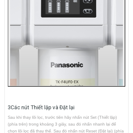
3Các nút Thiết lập và Đặt lại
Sau khi thay lõi lọc, trước tiên hãy nhấn nút Set (Thiết lập)
(phía trên) trong khoảng 3 giây, sau đó nhấn nhanh lại để
chọn lõi lọc đã thay thế. Sau đó nhấn nút Reset (Đặt lại) (phía