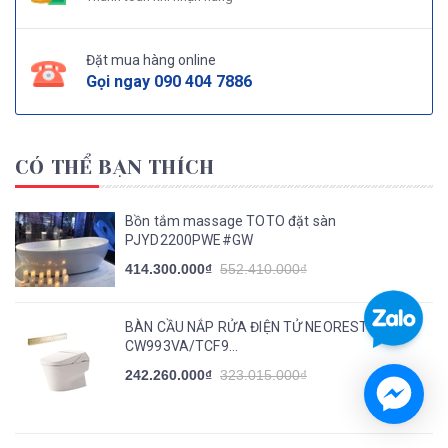
Đặt mua hàng online
Gọi ngay
090 404 7886
CÓ THỂ BẠN THÍCH
Bồn tắm massage TOTO đặt sàn
PJYD2200PWE#GW
414.300.000₫
552.410.000₫
BÀN CẦU NẮP RỬA ĐIỆN TỬ NEOREST :
CW993VA/TCF9...
242.260.000₫
323.015.000₫