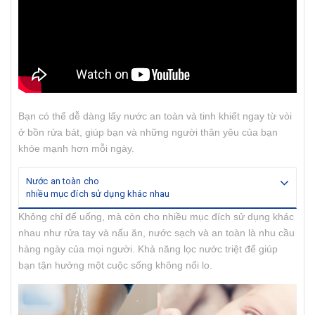
Bạn có thể dễ dàng lấy nước an toàn và tinh khiết ngay từ vòi
ở bồn rửa bát, giúp bạn và những người thân yêu của bạn
khỏe mạnh hơn mỗi ngày.
Nước an toàn cho
nhiều mục đích sử dụng khác nhau
Không chỉ để uống, mà còn cho nhiều mục đích sử dụng khác
nhau như rửa tay và nấu ăn, nước sạch và an toàn là nhu cầu
hàng ngày của mọi người. Khả năng lọc nước triệt để giúp
bạn tận hưởng một cuộc sống không nổi lo.