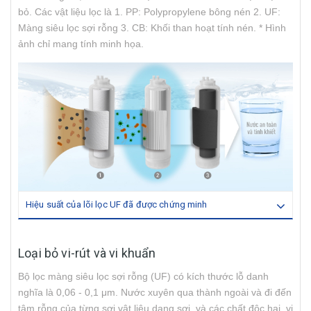
bỏ. Các vật liệu lọc là 1. PP: Polypropylene bông nén 2. UF:
Màng siêu lọc sợi rỗng 3. CB: Khối than hoạt tính nén. * Hình
ảnh chỉ mang tính minh họa.
Hiệu suất của lõi lọc UF đã được chứng minh
Loại bỏ vi-rút và vi khuẩn
Bộ lọc màng siêu lọc sợi rỗng (UF) có kích thước lỗ danh
nghĩa là 0,06 - 0,1 μm. Nước xuyên qua thành ngoài và đi đến
tâm rỗng của từng sợi vật liệu dạng sợi, và các chất độc hại, vi