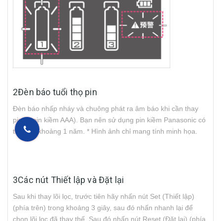
2Đèn báo tuổi thọ pin
Đèn báo nhấp nháy và chuông phát ra âm báo khi cần thay
pin (3 pin kiềm AAA). Bạn nên sử dụng pin kiềm Panasonic có
tuổi thọ khoảng 1 năm. * Hình ảnh chỉ mang tính minh họa.
3Các nút Thiết lập và Đặt lại
Sau khi thay lõi lọc, trước tiên hãy nhấn nút Set (Thiết lập)
(phía trên) trong khoảng 3 giây, sau đó nhấn nhanh lại để
chọn lõi lọc đã thay thế. Sau đó nhấn nút Reset (Đặt lại) (phía