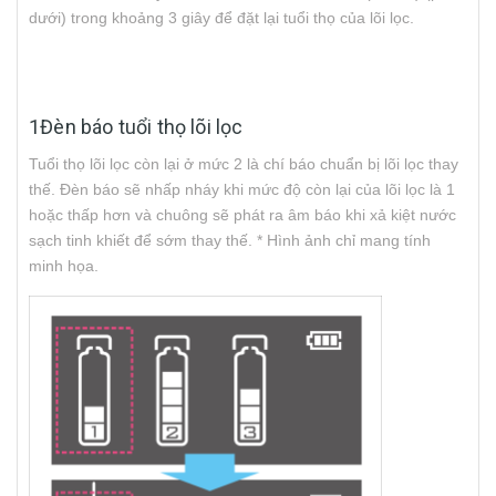
dưới) trong khoảng 3 giây để đặt lại tuổi thọ của lõi lọc.
1Đèn báo tuổi thọ lõi lọc
Tuổi thọ lõi lọc còn lại ở mức 2 là chí báo chuẩn bị lõi lọc thay
thế. Đèn báo sẽ nhấp nháy khi mức độ còn lại của lõi lọc là 1
hoặc thấp hơn và chuông sẽ phát ra âm báo khi xả kiệt nước
sạch tinh khiết để sớm thay thế. * Hình ảnh chỉ mang tính
minh họa.