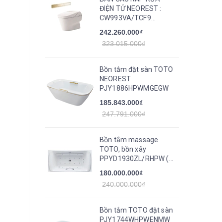
ĐIỆN TỬ NEOREST :
CW993VA/TCF9...
242.260.000₫
323.015.000₫
Bồn tắm đặt sàn TOTO
NEOREST
PJY1886HPWMGEGW
185.843.000₫
247.791.000₫
Bồn tắm massage
TOTO, bồn xây
PPYD1930ZL/RHPW (...
180.000.000₫
240.000.000₫
Bồn tắm TOTO đặt sàn
PJY1744WHPWENMW_TVBF412