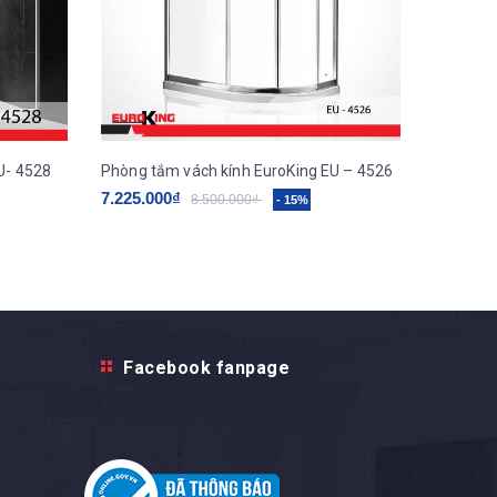
U- 4528
Phòng tắm vách kính EuroKing EU – 4526
Phòng tắ
7.225.000₫
7.225.0
8.500.000₫
- 15%
Facebook fanpage