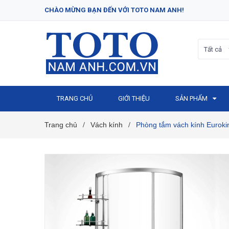
CHÀO MỪNG BẠN ĐẾN VỚI TOTO NAM ANH!
Tất cả
TRANG CHỦ
GIỚI THIỆU
SẢN PHẨM
Trang chủ
Vách kính
Phòng tắm vách kính Eurok
/
/