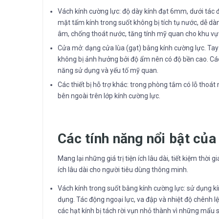
Vách kính cường lực: độ dày kính đạt 6mm, dưới tác đ
mặt tấm kính trong suốt không bị tích tụ nước, dễ d
âm, chống thoát nước, tăng tính mỹ quan cho khu v
Cửa mở: dạng cửa lùa (gạt) bằng kính cường lực. Tay c
không bị ảnh hưởng bởi độ ẩm nên có độ bền cao. C
năng sử dụng và yếu tố mỹ quan.
Các thiết bị hỗ trợ khác: trong phòng tắm có lỗ thoá
bên ngoài trên lớp kính cường lực.
Các tính năng nổi bật củ
Mang lại những giá trị tiện ích lâu dài, tiết kiệm thời 
ích lâu dài cho người tiêu dùng thông minh.
Vách kính trong suốt bằng kính cường lực: sử dụng kí
dụng. Tác động ngoại lực, va đập và nhiệt độ chênh l
các hạt kính bị tách rời vụn nhỏ thành vì những mẩu