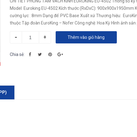
CHI TIẾT PHÒNG TẮM VÁCH KÍNH EUROKING EU-4502 Thông số kỹ 
Model: Euroking EU-4502 Kích thước (RxDxC): 900x900x1950mm K
cường lực : 8mm Dạng đế: PVC Base Xuất xứ Thương hiệu: EuroKing
thuộc Tập đoàn EuroKing – Nofer Công nghệ: Hoa Kỳ Hình ảnh sả
Phòng tắm vách kính...
-
+
Thêm vào giỏ hàng
Chia sẻ:
PP)