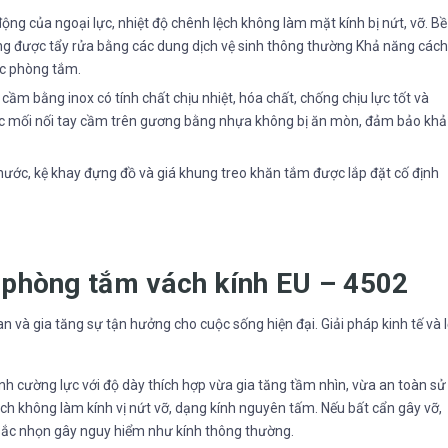
ộng của ngoại lực, nhiệt độ chênh lệch không làm mặt kính bị nứt, vỡ. Bề
àng được tẩy rửa bằng các dung dịch vệ sinh thông thường Khả năng cách
ực phòng tắm.
ầm bằng inox có tính chất chịu nhiệt, hóa chất, chống chịu lực tốt và
ác mối nối tay cầm trên gương bằng nhựa không bị ăn mòn, đảm bảo khả
t nước, kệ khay đựng đồ và giá khung treo khăn tắm được lắp đặt cố định
a phòng tắm vách kính EU – 4502
gian và gia tăng sự tận hưởng cho cuộc sống hiện đại. Giải pháp kinh tế và l
nh cường lực với độ dày thích hợp vừa gia tăng tầm nhìn, vừa an toàn sử
ệch không làm kính vị nứt vỡ, dạng kính nguyên tấm. Nếu bất cẩn gây vỡ,
 sắc nhọn gây nguy hiểm như kính thông thường.