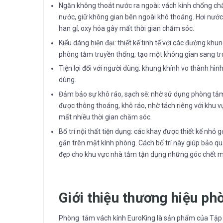
Ngăn không thoát nước ra ngoài: vách kính chống c
nước, giữ không gian bên ngoài khô thoáng. Hơi nước
han gỉ, oxy hóa gây mất thời gian chăm sóc.
Kiểu dáng hiện đại: thiết kế tinh tế với các đường k
phòng tắm truyền thống, tạo một không gian sang trọn
Tiện lợi đối với người dùng: khung khính vo thành hì
dùng.
Đảm bảo sự khô ráo, sạch sẽ: nhờ sử dụng phòng tắ
được thông thoáng, khô ráo, nhờ tách riêng với khu
mất nhiều thời gian chăm sóc.
Bố trí nội thất tiện dụng: các khay được thiết kế nhỏ
gắn trên mặt kính phòng. Cách bố trí này giúp bảo q
đẹp cho khu vực nhà tắm tận dụng những góc chết m
Giới thiệu thương hiệu p
Phòng tắm vách kính EuroKing là sản phẩm của Tập đ