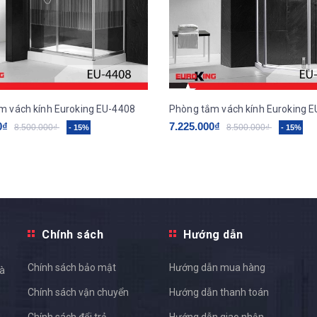
m vách kính Euroking EU-4408
Phòng tắm vách kính Euroking E
0₫
7.225.000₫
8.500.000₫
8.500.000₫
- 15%
- 15%
Chính sách
Hướng dẫn
Chính sách bảo mật
Hướng dẫn mua hàng
và
Chính sách vận chuyển
Hướng dẫn thanh toán
Chính sách đổi trả
Hướng dẫn giao nhận