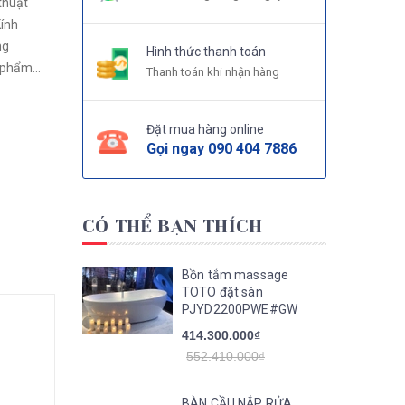
thuật
ính
Hình thức thanh toán
n phẩm
Thanh toán khi nhận hàng
Đặt mua hàng online
Gọi ngay
090 404 7886
CÓ THỂ BẠN THÍCH
Bồn tắm massage
TOTO đặt sàn
PJYD2200PWE#GW
414.300.000₫
552.410.000₫
BÀN CẦU NẮP RỬA