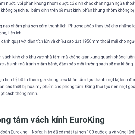
hấm nước, với phần khung nhôm được cố định chắc chắn ngăn ngừa thoá
 không bị tích tụ, bám dính trên bề mặt kính, phần khung nhôm không bị
hung nẹp nhôm phủ sơn xám thanh lịch. Phương pháp thay thế cho những l
g, tiện ích.
nh cánh quạt với diện tích lớn và chiều cao đạt 1950mm thoải mái cho ngư
m vách kính cho khu vực nhà tắm mà không gian xung quanh phòng luôn
 vực vệ sinh mà tránh mầm bệnh, đảm bảo môi trường sạch sẽ mà không
 gọn tinh tế, bố trí thêm giá khung treo khăn tắm tạo thành một kệ kính đư
uản các thiết bị, hóa mỹ phẩm cho phòng tắm. Đồng thời tạo nên một góc
ột cách thông minh.
hòng tắm vách kính EuroKing
oàn Euroking – Nofer, hiện đã có mặt tại hơn 100 quốc gia và vùng lãn