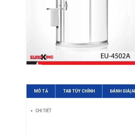
MÔ TẢ
TAB TÙY CHỈNH
ĐÁNH GIÁ(A
CHI TIẾT