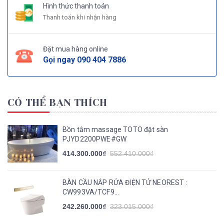
Hình thức thanh toán
Thanh toán khi nhận hàng
Đặt mua hàng online
Gọi ngay
090 404 7886
CÓ THỂ BẠN THÍCH
Bồn tắm massage TOTO đặt sàn
PJYD2200PWE#GW
414.300.000₫
552.410.000₫
BÀN CẦU NẮP RỬA ĐIỆN TỬ NEOREST :
CW993VA/TCF9...
242.260.000₫
323.015.000₫