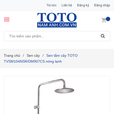
Tin tức
Liên hệ
Đăng ký
Đăng nhập
Trang chủ
Sen cây
Sen tắm cây TOTO
/
/
TVSM104NSR/DM907CS nóng lạnh