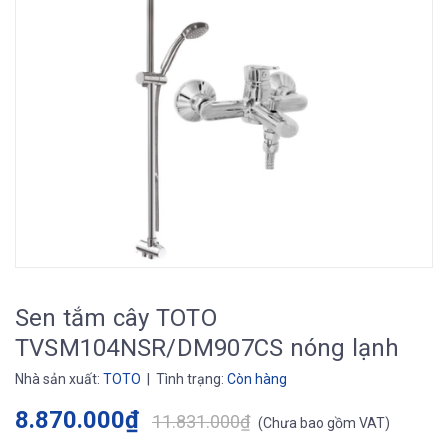
Sen tắm cây TOTO
TVSM104NSR/DM907CS nóng lạnh
Nhà sản xuất:
TOTO
| Tình trạng:
Còn hàng
8.870.000₫
11.831.000₫
(
Chưa bao gồm VAT
)