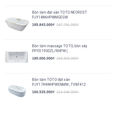
Bồn tắm đặt sàn TOTO NEOREST
PJY1886HPWMGEGW
185.843.000₫
247.791.000₫
Bồn tắm massage TOTO, bồn xây
PPYD1930ZL/RHPW (...
180.000.000₫
240.000.000₫
Bồn tắm TOTO đặt sàn
PJY1744WHPWENMW_TVBF412
160.535.000₫
214.046.000₫