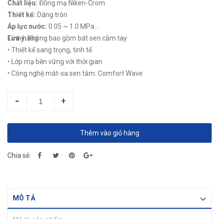
Chất liệu:
Đồng mạ Niken-Crom
Thiết kế:
Dáng tròn
Áp lực nước:
0.05 ~ 1.0 MPa
Lưu ý:
Tính năng
Không bao gồm bát sen cầm tay
• Thiết kế sang trọng, tinh tế
• Lớp mạ bền vững với thời gian
• Công nghệ mát-xa sen tắm: Comfort Wave
-
+
Thêm vào giỏ hàng
Chia sẻ:
MÔ TẢ