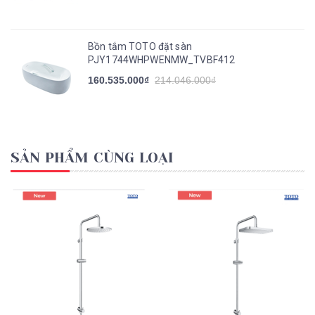
Bồn tắm TOTO đặt sàn
PJY1744WHPWENMW_TVBF412
160.535.000₫
214.046.000₫
SẢN PHẨM CÙNG LOẠI