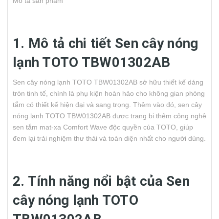
Mô tả sản phẩm
1. Mô tả chi tiết Sen cây nóng
lạnh TOTO TBW01302AB
Sen cây nóng lạnh TOTO TBW01302AB sở hữu thiết kế dáng
tròn tinh tế, chính là phụ kiện hoàn hảo cho không gian phòng
tắm có thiết kế hiện đại và sang trọng. Thêm vào đó, sen cây
nóng lạnh TOTO TBW01302AB được trang bị thêm công nghệ
sen tắm mat-xa Comfort Wave độc quyền của TOTO, giúp
đem lại trải nghiệm thư thái và toàn diện nhất cho người dùng.
2. Tính năng nổi bật của Sen
cây nóng lạnh TOTO