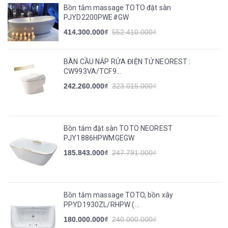
Bồn tắm massage TOTO đặt sàn
PJYD2200PWE#GW
414.300.000₫
552.410.000₫
BÀN CẦU NẮP RỬA ĐIỆN TỬ NEOREST :
CW993VA/TCF9...
242.260.000₫
323.015.000₫
Bồn tắm đặt sàn TOTO NEOREST
PJY1886HPWMGEGW
185.843.000₫
247.791.000₫
Bồn tắm massage TOTO, bồn xây
PPYD1930ZL/RHPW (...
180.000.000₫
240.000.000₫