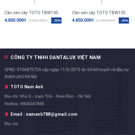
Cần sen cây TOTO TBW13020V
Cần sen cây TOTO TBW13040V
4.650.000₫
4.650.000₫
6.200.000₫
6.200.000₫
- 25%
- 25%
CÔNG TY TNHH DANTALUX VIỆT NAM
GPKD: 0106875724 cấp ngày 11/6/2015 do Sở kế hoạch và đầu tư
thành phố Hà Nội
TOTO Nam Anh
Địa chỉ:
Khu 6 - trạm Trôi - Hoài Đức - Hà Nội
Hotline:
0904047886
Email : namanh788@gmail.com
Địa chỉ: