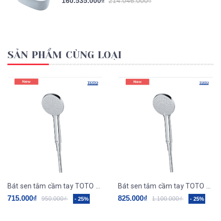
160.535.000₫
214.046.000₫
SẢN PHẨM CÙNG LOẠI
Bát sen tắm cầm tay TOTO TBW09000V
Bát sen tắm cầm tay TOTO TBW09010V
715.000₫
825.000₫
950.000₫
1.100.000₫
- 25%
- 25%