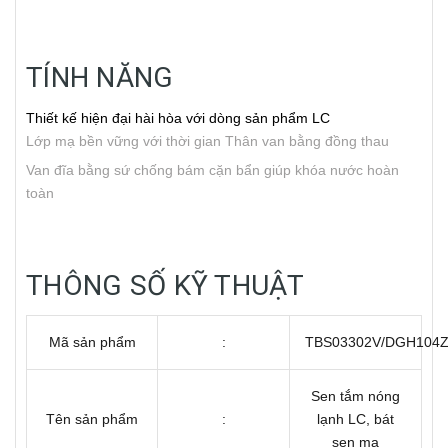
TÍNH NĂNG
Thiết kế hiện đại hài hòa với dòng sản phẩm LC
Lớp mạ bền vững với thời gian
Thân van bằng đồng thau
Van đĩa bằng sứ chống bám cặn bẩn giúp khóa nước hoàn
toàn
THÔNG SỐ KỸ THUẬT
Mã sản phẩm
:
TBS03302V/DGH104
Sen tắm nóng
Tên sản phẩm
:
lạnh LC, bát
sen mạ