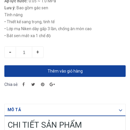
Áp lực nước:
0.05 ~ 1.0 MPa
Lưu ý:
Bao gồm gác sen
Tính năng
• Thiết kế sang trọng, tinh tế
• Lớp mạ Niken dày gấp 3 lần, chống ăn mòn cao
• Bát sen mát-xa 1 chế độ
-
+
Thêm vào giỏ hàng
Chia sẻ:
MÔ TẢ
CHI TIẾT SẢN PHẨM