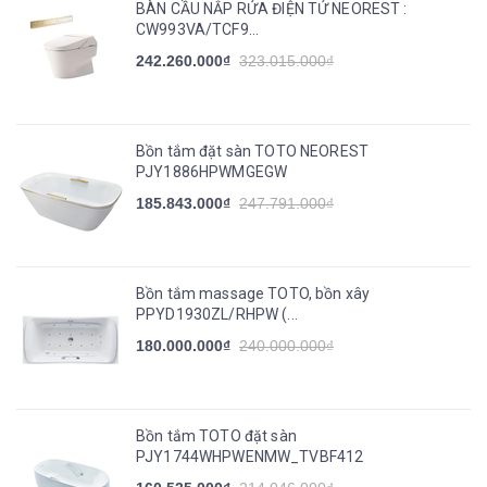
BÀN CẦU NẮP RỬA ĐIỆN TỬ NEOREST :
CW993VA/TCF9...
242.260.000₫
323.015.000₫
Bồn tắm đặt sàn TOTO NEOREST
PJY1886HPWMGEGW
185.843.000₫
247.791.000₫
Bồn tắm massage TOTO, bồn xây
PPYD1930ZL/RHPW (...
180.000.000₫
240.000.000₫
Bồn tắm TOTO đặt sàn
PJY1744WHPWENMW_TVBF412