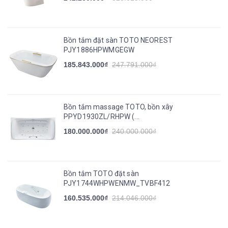
Bồn tắm đặt sàn TOTO NEOREST
PJY1886HPWMGEGW
185.843.000₫
247.791.000₫
Bồn tắm massage TOTO, bồn xây
PPYD1930ZL/RHPW (...
180.000.000₫
240.000.000₫
Bồn tắm TOTO đặt sàn
PJY1744WHPWENMW_TVBF412
160.535.000₫
214.046.000₫