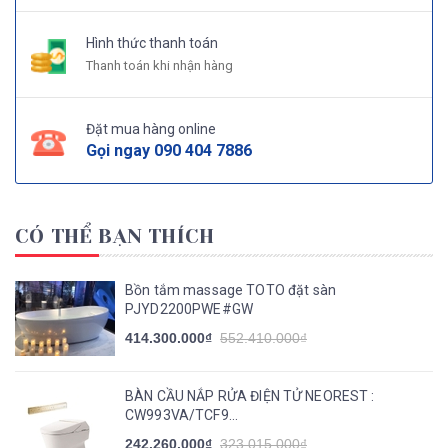
Hình thức thanh toán
Thanh toán khi nhận hàng
Đặt mua hàng online
Gọi ngay
090 404 7886
CÓ THỂ BẠN THÍCH
Bồn tắm massage TOTO đặt sàn
PJYD2200PWE#GW
414.300.000₫
552.410.000₫
BÀN CẦU NẮP RỬA ĐIỆN TỬ NEOREST :
CW993VA/TCF9...
242.260.000₫
323.015.000₫