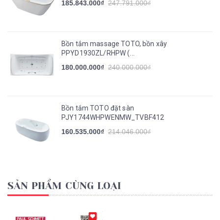
185.843.000₫
247.791.000₫
Bồn tắm massage TOTO, bồn xây
PPYD1930ZL/RHPW (...
180.000.000₫
240.000.000₫
Bồn tắm TOTO đặt sàn
PJY1744WHPWENMW_TVBF412
160.535.000₫
214.046.000₫
SẢN PHẨM CÙNG LOẠI