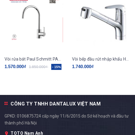
Vòi rửa bát Paul Schmitt PA323K
Vòi bếp đầu rút nhập khẩu Hàn Quốc ECOFA E236
1.570.000₫
1.740.000₫
1.850.000₫
- 15%
CÔNG TY TNHH DANTALUX VIỆT NAM
GPKD: 0106875724 cấp ngày 11/6/2015 do Sở kế hoạch và đầu tư
thành phố Hà Nội
TOTO Nam Anh