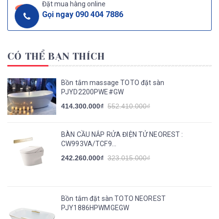
Đặt mua hàng online
Gọi ngay
090 404 7886
CÓ THỂ BẠN THÍCH
Bồn tắm massage TOTO đặt sàn
PJYD2200PWE#GW
414.300.000₫
552.410.000₫
BÀN CẦU NẮP RỬA ĐIỆN TỬ NEOREST :
CW993VA/TCF9...
242.260.000₫
323.015.000₫
Bồn tắm đặt sàn TOTO NEOREST
PJY1886HPWMGEGW