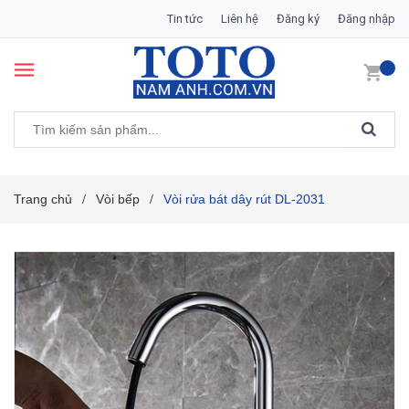
Tin tức
Liên hệ
Đăng ký
Đăng nhập
Trang chủ
Vòi bếp
Vòi rửa bát dây rút DL-2031
/
/