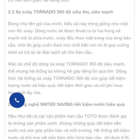
trở nên đơn giản, dễ dàng hơn.
2.3 Xả xoáy TORNADO 360 độ siêu êm, siêu mạnh
Đúng như tên gọi của mình, kiểu xả này trông giống như một
cơn lốc xoáy. Dòng nước sẽ được thoát ra từ hai họng xả
mạnh mẽ từ phía trước, xoáy đều theo mặt trong của lòng bàn
cầu, nhờ đó giúp cuốn theo mọi chất bẩn nơi nó đi qua xuống
dưới và trả lại vẻ đẹp sạch sẽ cho bàn cầu.
Mặc dù chế độ dòng xả xoáy TORNADO 360 độ siêu mạnh,
thế nhưng hệ thống lại không hề gây tiếng ồn quá lớn. Đồng
thời, hệ thống xả xoáy TORNADO 360 độ còn giúp tiết kiệm
lượng nước xả hiệu quả, tiết kiệm thời gian và chi phí mua
hóa chất tẩy rửa.
2.4 Công nghệ WATER SAVING tiết kiệm nước hiệu quả
Hầu như tất cả các sản phẩm bàn cầu TOTO được đánh giá
là những sản phẩm xanh, không những giúp tiết kiệm tiền
nước mà còn góp phần bảo vệ môi trường. Hệ thống tiết kiệm
nước xả trôi mọi vết bẩn bám trên lòng bàn cầu, chỉ dưới 4.5L