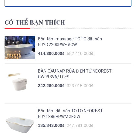
CÓ THỂ BẠN THÍCH
Bồn tắm massage TOTO đặt sàn
PJYD2200PWE#GW
414.300.000₫
552.410.000₫
BÀN CẦU NẮP RỬA ĐIỆN TỬ NEOREST :
CW993VA/TCF9...
242.260.000₫
323.015.000₫
Bồn tắm đặt sàn TOTO NEOREST
PJY1886HPWMGEGW
185.843.000₫
247.791.000₫