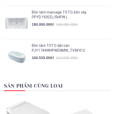
Bồn tắm massage TOTO, bồn xây
PPYD1930ZL/RHPW (...
180.000.000₫
240.000.000₫
Bồn tắm TOTO đặt sàn
PJY1744WHPWENMW_TVBF412
160.535.000₫
214.046.000₫
SẢN PHẨM CÙNG LOẠI