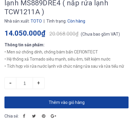
lạnh MS889DRE4 ( nắp rửa lạnh
TCW1211A )
Nhà sản xuất:
TOTO
| Tình trạng:
Còn hàng
14.050.000₫
20.068.000₫
(
Chưa bao gồm VAT
)
Thông tin sản phẩm:
• Men sứ chống dính, chống bám bẩn CEFIONTECT
• Hệ thống xả Tornado siêu mạnh, siêu êm, tiết kiệm nước
• Tích hợp vòi rửa nước lạnh với chức năng rửa sau và rửa tiểu nữ
-
+
Thêm vào giỏ hàng
Chia sẻ: