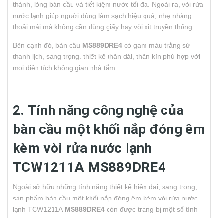
thành, lòng bàn cầu và tiết kiệm nước tối đa. Ngoài ra, vòi rửa
nước lạnh giúp người dùng làm sạch hiệu quả, nhẹ nhàng
thoải mái mà không cần dùng giấy hay vòi xịt truyền thống.
Bên cạnh đó, bàn cầu
MS889DRE4
có gam màu trắng sứ
thanh lịch, sang trọng. thiết kế thân dài, thân kín phù hợp với
mọi diện tích không gian nhà tắm.
2. Tính năng công nghệ của
bàn cầu một khối nắp đóng êm
kèm vòi rửa nước lạnh
TCW1211A MS889DRE4
Ngoài sở hữu những tính năng thiết kế hiện đại, sang trọng,
sản phẩm bàn cầu một khối nắp đóng êm kèm vòi rửa nước
lạnh TCW1211A
MS889DRE4
còn được trang bị một số tính