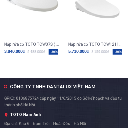
Nắp rửa cơ TOTO TCW07S ( nắp rửa 1 đường nước lạnh )
Nắp rửa cơ TOTO TCW1211A ( nắp rửa 1 đường nước lạnh )
3.840.000₫
5.710.000₫
5.488.000₫
8.159.000₫
- 30%
- 30%
CÔNG TY TNHH DANTALUX VIỆT NAM
GPKD: 0106875724 cấp ngày 11/6/2015 do Sở kế hoạch và đầu tư
thành phố Hà Nội
TOTO Nam Anh
Địa chỉ:
Khu 6 - trạm Trôi - Hoài Đức - Hà Nội