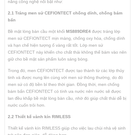
năng công nghệ nổi bật như:
2.1 Tráng men sứ CEFIONTECT chống dính, chống bám
bẩn
Bề mặt lòng bàn cầu một khối
MS889DRE4
được tráng lớp
men sứ CEFIONTECT mịn màng, chống oxy hóa, chống dính
và hạn chế hiện tượng ố vàng rất tốt. Lớp men sứ
CEFIONTECT này khiến cho chất thải không thể bám vào nên
giữ cho bề mặt sản phẩm luôn sáng bóng.
Trong đó, men CEFIONTECT được tạo thành từ các lớp thủy
tinh và được nung lên cùng với men sứ thông thường, do đó
men sứ có độ bền bỉ theo thời gian. Đồng thời, men chống
bám bẩn CEFIONTECT có tính ưa nước nên nước sẽ được
lan đều khắp bề mặt lòng bàn cầu, nhờ đó giúp chất thải dễ bị
nước cuốn trôi hơn.
2.2 Thiết kế vành kín RIMLESS
Thiết kế vành kín RIMLESS giúp cho việc lau chùi nhà vệ sinh