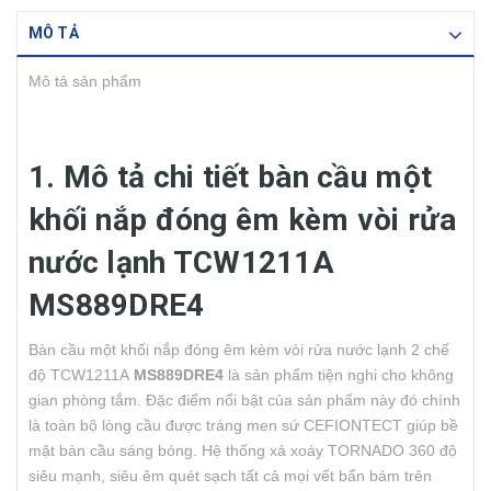
MÔ TẢ
Mô tả sản phẩm
1. Mô tả chi tiết bàn cầu một
khối nắp đóng êm kèm vòi rửa
nước lạnh TCW1211A
MS889DRE4
Bàn cầu một khối nắp đóng êm kèm vòi rửa nước lạnh 2 chế
độ TCW1211A
MS889DRE4
là sản phẩm tiện nghi cho không
gian phòng tắm. Đặc điểm nổi bật của sản phẩm này đó chính
là toàn bộ lòng cầu được tráng men sứ CEFIONTECT giúp bề
mặt bàn cầu sáng bóng. Hệ thống xả xoáy TORNADO 360 độ
siêu mạnh, siêu êm quét sạch tất cả mọi vết bẩn bám trên