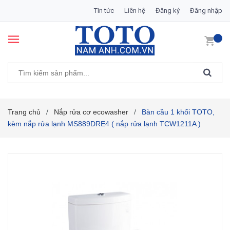
Tin tức
Liên hệ
Đăng ký
Đăng nhập
Trang chủ
Nắp rửa cơ ecowasher
Bàn cầu 1 khối TOTO,
/
/
kèm nắp rửa lạnh MS889DRE4 ( nắp rửa lạnh TCW1211A )