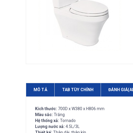
MÔ TẢ
TAB TÙY CHỈNH
ĐÁNH GIÁ(A
Kích thước:
700D x W380 x H806 mm
Màu sắc:
Trắng
Hệ thống xả:
Tornado
Lượng nước xả:
4.5L/3L
Thiết kế:
Thân dài, thân kín