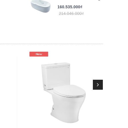
160.535.000₫
214.046.000₫