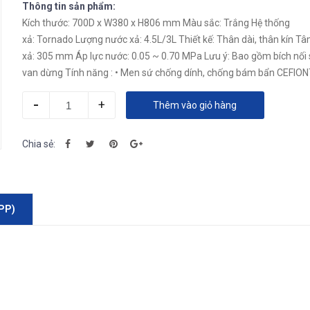
Thông tin sản phẩm:
Kích thước: 700D x W380 x H806 mm Màu sắc: Trắng Hệ thống
xả: Tornado Lượng nước xả: 4.5L/3L Thiết kế: Thân dài, thân kín Tâm
xả: 305 mm Áp lực nước: 0.05 ~ 0.70 MPa Lưu ý: Bao gồm bích nối sàn,
van dừng Tính năng : • Men sứ chống dính, chống bám bẩn CEFIONTECT
• Hệ thống...
-
+
Thêm vào giỏ hàng
Chia sẻ:
PP)