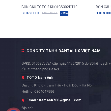
BỒN CẦU TOTO 2 KHỐI CS302DT10
BỒN CẦU
3.018.000₫
3.018.00
4.025.000₫
- 25%
CÔNG TY TNHH DANTALUX VIỆT NAM
GPKD: 0106875724 cấp ngày 11/6/2015 do Sở kế hoạch 
đầu tư thành phố Hà Nội
TOTO Nam Anh
Địa chỉ:
Khu 6 - trạm Trôi - Hoài Đức - Hà Nội
Hotline:
0904047886
Email : namanh788@gmail.com
Địa chỉ: