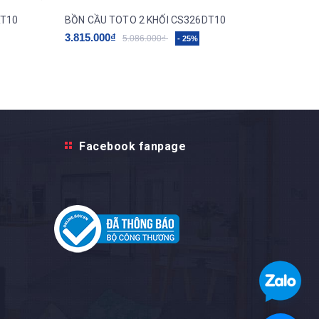
RT10
BỒN CẦU TOTO 2 KHỐI CS326DT10
BỒN CẦU
3.815.000₫
4.068.0
5.086.000₫
- 25%
Facebook fanpage