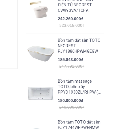
ĐIỆN TỬ NEOREST :
CW993VA/TCF9...
242.260.000₫
323.015.000₫
Bồn tắm đặt sàn TOTO
NEOREST
PJY1886HPWMGEGW
185.843.000₫
247.791.000₫
Bồn tắm massage
TOTO, bồn xây
PPYD1930ZL/RHPW (...
180.000.000₫
240.000.000₫
Bồn tắm TOTO đặt sàn
PJY1744WHPWENMW_TVBF412