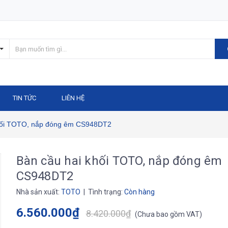
TIN TỨC
LIÊN HỆ
hối TOTO, nắp đóng êm CS948DT2
Bàn cầu hai khối TOTO, nắp đóng êm
CS948DT2
Nhà sản xuất:
TOTO
| Tình trạng:
Còn hàng
6.560.000₫
8.420.000₫
(
Chưa bao gồm VAT
)