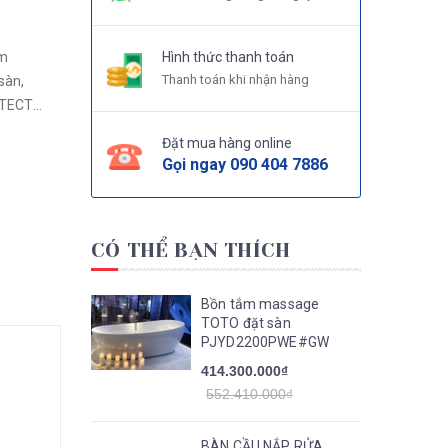
Hình thức thanh toán
Thanh toán khi nhận hàng
Đặt mua hàng online
Gọi ngay
090 404 7886
CÓ THỂ BẠN THÍCH
Bồn tắm massage
TOTO đặt sàn
PJYD2200PWE#GW
414.300.000₫
552.410.000₫
BÀN CẦU NẮP RỬA