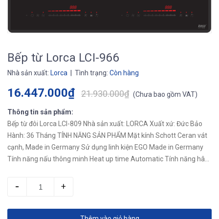
Bếp từ Lorca LCI-966
Nhà sản xuất:
Lorca
| Tình trạng:
Còn hàng
16.447.000₫
21.930.000₫
(
Chưa bao gồm VAT
)
Thông tin sản phẩm:
Bếp từ đôi Lorca LCI-809 Nhà sản xuất: LORCA Xuất xứ: Đức Bảo
Hành: 36 Tháng TÍNH NĂNG SẢN PHẨM Mặt kính Schott Ceran vát
cạnh, Made in Germany Sử dụng linh kiện EGO Made in Germany
Tính năng nấu thông minh Heat up time Automatic Tính năng hâm
nóng Warming Chức năng tạm...
-
+
Thêm vào giỏ hàng