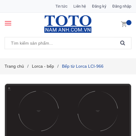
Tin tức
Liên hệ
Đăng ký
Đăng nhập
Trang chủ
Lorca - bếp
Bếp từ Lorca LCI-966
/
/