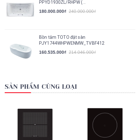
PPYD1930ZL/RHPW (...
180.000.000₫
240.000.000₫
Bồn tắm TOTO đặt sàn
PJY1744WHPWENMW_TVBF412
160.535.000₫
214.046.000₫
SẢN PHẨM CÙNG LOẠI