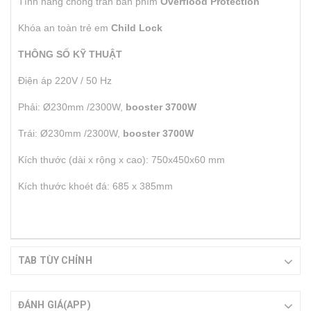
Tính năng chống tràn bàn phím
Overflood Protection
Khóa an toàn trẻ em
Child Lock
THÔNG SỐ KỸ THUẬT
Điện áp 220V / 50 Hz
Phải: Ø230mm /2300W,
booster 3700W
Trái: Ø230mm /2300W,
booster 3700W
Kích thước (dài x rộng x cao): 750x450x60 mm
Kích thước khoét đá: 685 x 385mm
TAB TÙY CHỈNH
ĐÁNH GIÁ(APP)