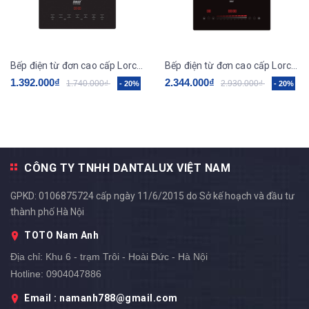
Bếp điện từ đơn cao cấp Lorca TA-1017 PLUS
Bếp điện từ đơn cao cấp Lorca TA-1018 PLUS
1.392.000₫
2.344.000₫
1.740.000₫
2.930.000₫
- 20%
- 20%
CÔNG TY TNHH DANTALUX VIỆT NAM
GPKD: 0106875724 cấp ngày 11/6/2015 do Sở kế hoạch và đầu tư
thành phố Hà Nội
TOTO Nam Anh
Địa chỉ:
Khu 6 - trạm Trôi - Hoài Đức - Hà Nội
Hotline:
0904047886
Email : namanh788@gmail.com