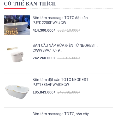
CÓ THỂ BẠN THÍCH
Bồn tắm massage TOTO đặt sàn
PJYD2200PWE#GW
414.300.000₫
552.410.000₫
BÀN CẦU NẮP RỬA ĐIỆN TỬ NEOREST :
CW993VA/TCF9...
242.260.000₫
323.015.000₫
Bồn tắm đặt sàn TOTO NEOREST
PJY1886HPWMGEGW
185.843.000₫
247.791.000₫
Bồn tắm massage TOTO, bồn xây