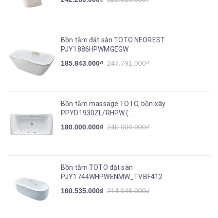
Bồn tắm đặt sàn TOTO NEOREST
PJY1886HPWMGEGW
185.843.000₫
247.791.000₫
Bồn tắm massage TOTO, bồn xây
PPYD1930ZL/RHPW (...
180.000.000₫
240.000.000₫
Bồn tắm TOTO đặt sàn
PJY1744WHPWENMW_TVBF412
160.535.000₫
214.046.000₫