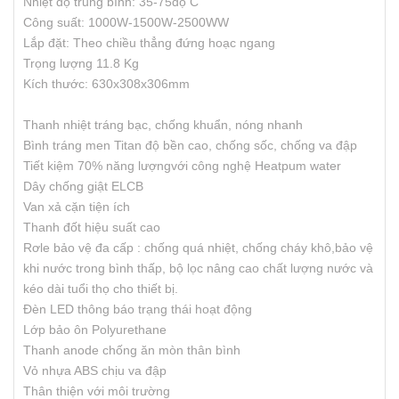
Nhiệt độ trung bình: 35-75độ C
Công suất: 1000W-1500W-2500WW
Lắp đặt: Theo chiều thẳng đứng hoạc ngang
Trọng lượng 11.8 Kg
Kích thước: 630x308x306mm
Thanh nhiệt tráng bạc, chống khuẩn, nóng nhanh
Bình tráng men Titan độ bền cao, chống sốc, chống va đập
Tiết kiệm 70% năng lượngvới công nghệ Heatpum water
Dây chống giật ELCB
Van xả cặn tiện ích
Thanh đốt hiệu suất cao
Rơle bảo vệ đa cấp : chống quá nhiệt, chống cháy khô,bảo vệ
khi nước trong bình thấp, bộ lọc nâng cao chất lượng nước và
kéo dài tuổi thọ cho thiết bị.
Đèn LED thông báo trạng thái hoạt động
Lớp bảo ôn Polyurethane
Thanh anode chống ăn mòn thân bình
Vỏ nhựa ABS chịu va đập
Thân thiện với môi trường