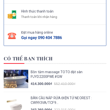
Hình thức thanh toán
Thanh toán khi nhận hàng
Đặt mua hàng online
Gọi ngay
090 404 7886
CÓ THỂ BẠN THÍCH
Bồn tắm massage TOTO đặt sàn
PJYD2200PWE#GW
414.300.000₫
552.410.000₫
BÀN CẦU NẮP RỬA ĐIỆN TỬ NEOREST :
CW993VA/TCF9...
242.260.000₫
323.015.000₫