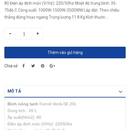
80 Điện áp định mức (V/Hz): 220/50hz Nhiệt độ trung bình: 35-
75độ C Công suất: 1000W-1500W-2500WW Lắp đặt: Theo chiều
thẳng đứng hoạc ngang Trọng lượng 11.8 Kg Kích thước:
630x308x306mm Thanh nhiệt tráng bạc, chống khuẩn,...
-
+
Thêm vào giỏ hàng
Chia sẻ:
MÔ TẢ
Bình nóng lạnh
Ferroli Verdi
-
SE 20L
Dung tích : 20 L
Áp suất(N/m2): 80
Điện áp định mức (V/Hz): 220/50hz