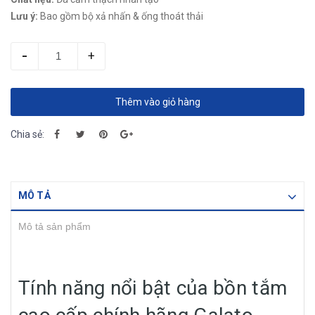
Lưu ý:
Bao gồm bộ xả nhấn & ống thoát thải
-
+
Thêm vào giỏ hàng
Chia sẻ:
MÔ TẢ
Mô tả sản phẩm
Tính năng nổi bật của bồn tắm