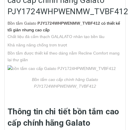
cao cấp chính hãng Galato
PJY1724WHPWENMW_TVBF412
Bồn tắm Galato
PJY1724WHPWENMW_TVBF412
có thiết kế
tối giản nhưng cao cấp
Chất liệu đá cẩm thạch GALALATO nhân tạo bền lâu
Khả năng năng chống trơn trượt
Bồn tắm được thiết kế theo dáng nằm Recline Comfort mang
lại thư giãn
Bồn tắm cao cấp chính hãng Galato
PJY1724WHPWENMW_TVBF412
Thông tin chi tiết bồn tắm cao
cấp chính hãng Galato