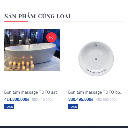
SẢN PHẨM CÙNG LOẠI
Hot
Bồn tắm massage TOTO đặt sàn PJYD2200PWE#GW
Bồn tắm massage TOTO, bồn ngọc trai PPYD1720HPTE/TVBF412
414.300.000₫
339.495.000₫
552.410.000₫
452.660.000₫
- 25%
- 25%