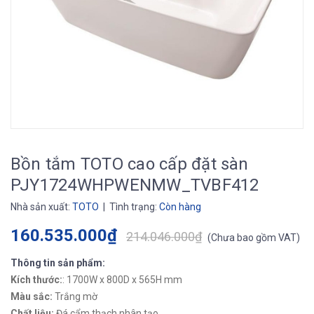
Bồn tắm TOTO cao cấp đặt sàn
PJY1724WHPWENMW_TVBF412
Nhà sản xuất:
TOTO
| Tình trạng:
Còn hàng
160.535.000₫
214.046.000₫
(
Chưa bao gồm VAT
)
Thông tin sản phẩm:
Kích thước:
: 1700W x 800D x 565H mm
Màu sắc:
Trắng mờ
Chất liệu:
Đá cẩm thạch nhân tạo