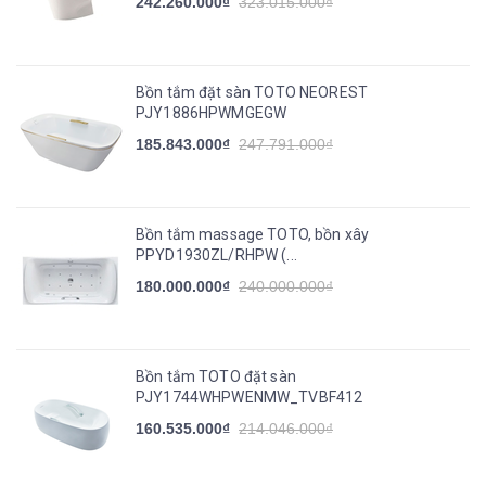
242.260.000₫
323.015.000₫
Bồn tắm đặt sàn TOTO NEOREST
PJY1886HPWMGEGW
185.843.000₫
247.791.000₫
Bồn tắm massage TOTO, bồn xây
PPYD1930ZL/RHPW (...
180.000.000₫
240.000.000₫
Bồn tắm TOTO đặt sàn
PJY1744WHPWENMW_TVBF412
160.535.000₫
214.046.000₫