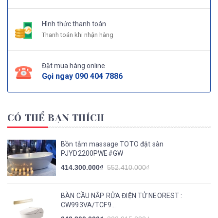
Hình thức thanh toán
Thanh toán khi nhận hàng
Đặt mua hàng online
Gọi ngay
090 404 7886
CÓ THỂ BẠN THÍCH
Bồn tắm massage TOTO đặt sàn
PJYD2200PWE#GW
414.300.000₫
552.410.000₫
BÀN CẦU NẮP RỬA ĐIỆN TỬ NEOREST :
CW993VA/TCF9...