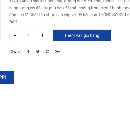
TÍNH NĂNG Thiết kế hoàn hảo, đường nét mềm mại, thanh lịch Thiết kế
sang trọng với độ sâu phù hợp Bề mặt chống trơn trượt Thanh tay 
đáo tinh tế Chất liệu nhựa cao cấp với độ bền cao THÔNG SỐ KỸ T
ĐẶC...
-
+
Thêm vào giỏ hàng
Chia sẻ:
PP)