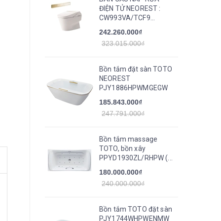
ĐIỆN TỬ NEOREST :
CW993VA/TCF9...
242.260.000₫
323.015.000₫
Bồn tắm đặt sàn TOTO
NEOREST
PJY1886HPWMGEGW
185.843.000₫
247.791.000₫
Bồn tắm massage
TOTO, bồn xây
PPYD1930ZL/RHPW (...
180.000.000₫
240.000.000₫
Bồn tắm TOTO đặt sàn
PJY1744WHPWENMW_TVBF412