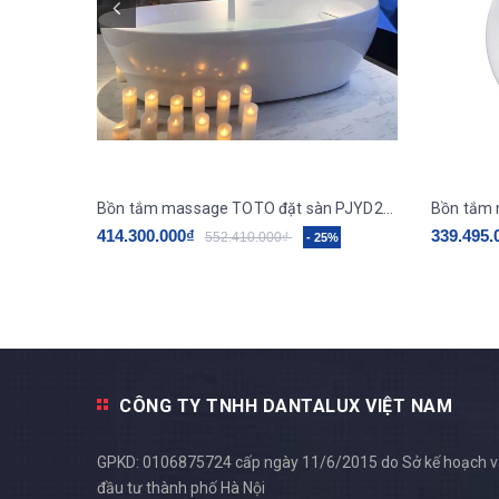
Bồn tắm massage TOTO đặt sàn PJYD2200PWE#GW
414.300.000₫
339.495.
552.410.000₫
- 25%
CÔNG TY TNHH DANTALUX VIỆT NAM
GPKD: 0106875724 cấp ngày 11/6/2015 do Sở kế hoạch 
đầu tư thành phố Hà Nội