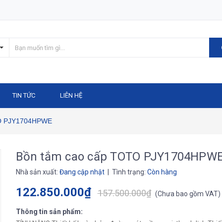
TIN TỨC
LIÊN HỆ
TO PJY1704HPWE
Bồn tắm cao cấp TOTO PJY1704HPW
Nhà sản xuất:
Đang cập nhật
| Tình trạng:
Còn hàng
122.850.000₫
157.500.000₫
(
Chưa bao gồm VAT
)
Thông tin sản phẩm: