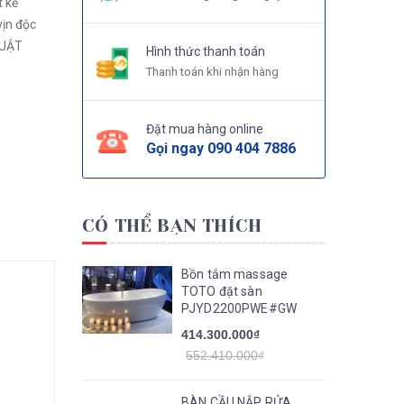
vịn độc
HUẬT
Hình thức thanh toán
Thanh toán khi nhận hàng
Đặt mua hàng online
Gọi ngay
090 404 7886
CÓ THỂ BẠN THÍCH
Bồn tắm massage
TOTO đặt sàn
PJYD2200PWE#GW
414.300.000₫
552.410.000₫
BÀN CẦU NẮP RỬA