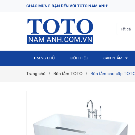
CHÀO MỪNG BẠN ĐẾN VỚI TOTO NAM ANH!
Tất cả
TRANG CHỦ
GIỚI THIỆU
SẢN PHẨM
Trang chủ
Bồn tắm TOTO
Bồn tắm cao cấp TO
/
/