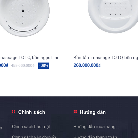
Bồn tắm massage TOTO, bồn ngọc trai PPYD1720HPTE/TVBF412
000₫
260.000.000₫
452.660.000₫
- 25%
Chính sách
Hướng dẫn
Chính sách bảo mật
Hướng dẫn mua hàng
và
Chính sách vận chuyển
Hướng dẫn thanh toán