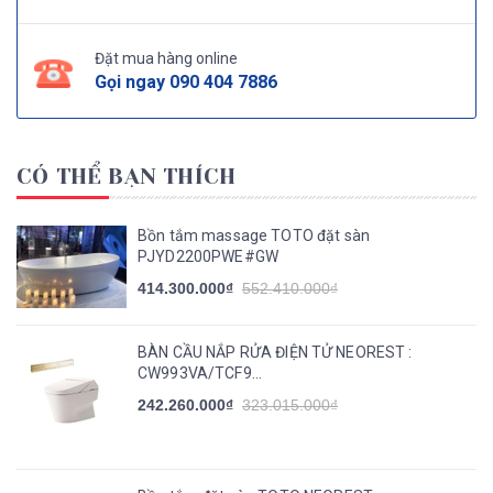
Đặt mua hàng online
Gọi ngay
090 404 7886
CÓ THỂ BẠN THÍCH
Bồn tắm massage TOTO đặt sàn
PJYD2200PWE#GW
414.300.000₫
552.410.000₫
BÀN CẦU NẮP RỬA ĐIỆN TỬ NEOREST :
CW993VA/TCF9...
242.260.000₫
323.015.000₫