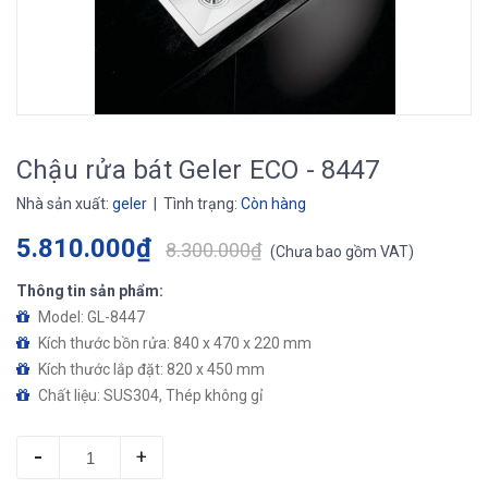
Chậu rửa bát Geler ECO - 8447
Nhà sản xuất:
geler
| Tình trạng:
Còn hàng
5.810.000₫
8.300.000₫
(
Chưa bao gồm VAT
)
Thông tin sản phẩm:
Model: GL-8447
Kích thước bồn rửa: 840 x 470 x 220 mm
Kích thước lắp đặt: 820 x 450 mm
Chất liệu: SUS304, Thép không gỉ
Sản phẩm ngăn chặn được sự phát triển của vi khuẩn
Sản phẩm chống trầy, xước
-
+
Dễ dàng vệ sinh và mang tính thẩm mỹ cao.