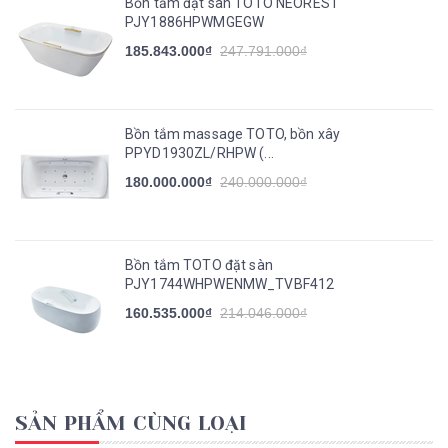
Bồn tắm đặt sàn TOTO NEOREST
PJY1886HPWMGEGW
185.843.000₫
247.791.000₫
Bồn tắm massage TOTO, bồn xây
PPYD1930ZL/RHPW (...
180.000.000₫
240.000.000₫
Bồn tắm TOTO đặt sàn
PJY1744WHPWENMW_TVBF412
160.535.000₫
214.046.000₫
SẢN PHẨM CÙNG LOẠI