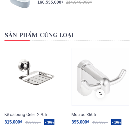
160.535.000₫
214.046.000₫
SẢN PHẨM CÙNG LOẠI
Kệ xà bông Geler 2706
Móc áo 8605
315.000₫
395.000₫
450.000₫
468.000₫
- 30%
- 16%