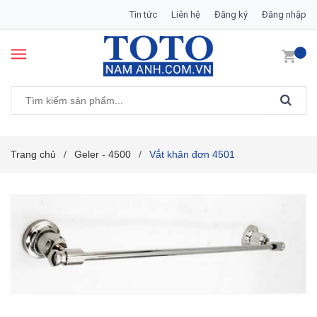
Tin tức
Liên hệ
Đăng ký
Đăng nhập
Trang chủ
Geler - 4500
Vắt khăn đơn 4501
/
/