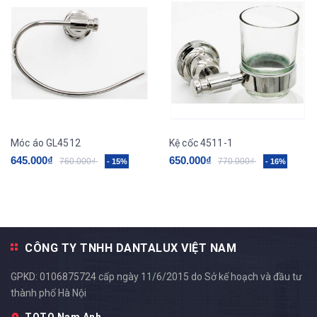
Móc áo GL4512
Kệ cốc 4511-1
645.000₫
650.000₫
760.000₫
770.000₫
- 15%
- 16%
CÔNG TY TNHH DANTALUX VIỆT NAM
GPKD: 0106875724 cấp ngày 11/6/2015 do Sở kế hoạch và đầu tư
thành phố Hà Nội
TOTO Nam Anh