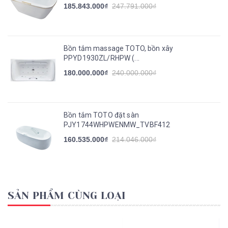
185.843.000₫
247.791.000₫
Bồn tắm massage TOTO, bồn xây
PPYD1930ZL/RHPW (...
180.000.000₫
240.000.000₫
Bồn tắm TOTO đặt sàn
PJY1744WHPWENMW_TVBF412
160.535.000₫
214.046.000₫
SẢN PHẨM CÙNG LOẠI