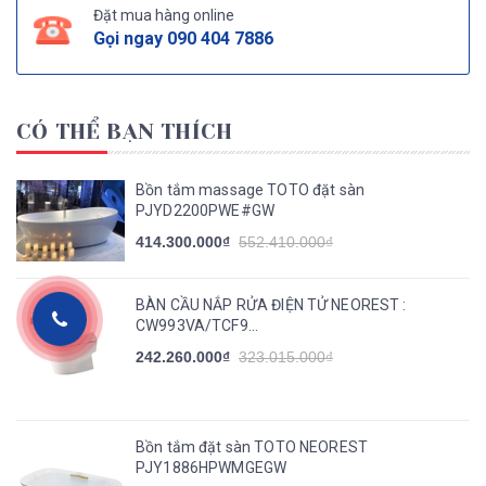
Đặt mua hàng online
Gọi ngay
090 404 7886
CÓ THỂ BẠN THÍCH
Bồn tắm massage TOTO đặt sàn
PJYD2200PWE#GW
414.300.000₫
552.410.000₫
BÀN CẦU NẮP RỬA ĐIỆN TỬ NEOREST :
CW993VA/TCF9...
242.260.000₫
323.015.000₫
Bồn tắm đặt sàn TOTO NEOREST
PJY1886HPWMGEGW