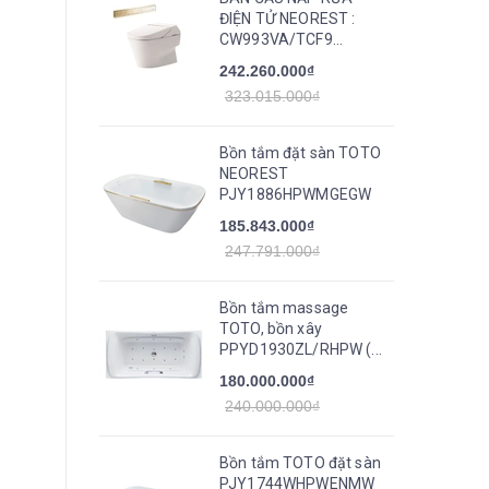
ĐIỆN TỬ NEOREST :
CW993VA/TCF9...
242.260.000₫
323.015.000₫
Bồn tắm đặt sàn TOTO
NEOREST
PJY1886HPWMGEGW
185.843.000₫
247.791.000₫
Bồn tắm massage
TOTO, bồn xây
PPYD1930ZL/RHPW (...
180.000.000₫
240.000.000₫
Bồn tắm TOTO đặt sàn
PJY1744WHPWENMW_TVBF412