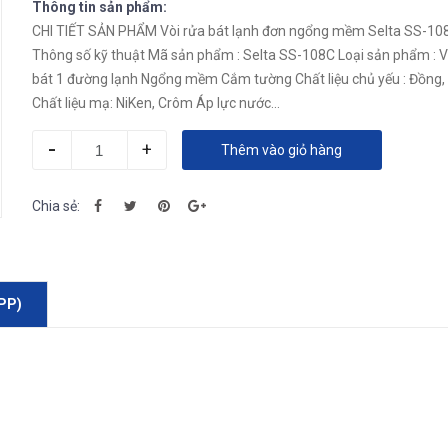
Thông tin sản phẩm:
CHI TIẾT SẢN PHẨM Vòi rửa bát lạnh đơn ngổng mềm Selta SS-10
Thông số kỹ thuật Mã sản phẩm : Selta SS-108C Loại sản phẩm : Vòi rửa
bát 1 đường lạnh Ngổng mềm Cắm tường Chất liệu chủ yếu : Đồng, Kẽm
Chất liệu mạ: NiKen, Crôm Áp lực nước...
-
+
Thêm vào giỏ hàng
Chia sẻ:
PP)