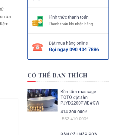
8C
Hình thức thanh toán
Thanh toán khi nhận hàng
Đặt mua hàng online
Gọi ngay
090 404 7886
CÓ THỂ BẠN THÍCH
Bồn tắm massage
TOTO đặt sàn
PJYD2200PWE#GW
414.300.000₫
552.410.000₫
BÀN CẦU NẮP RỬA