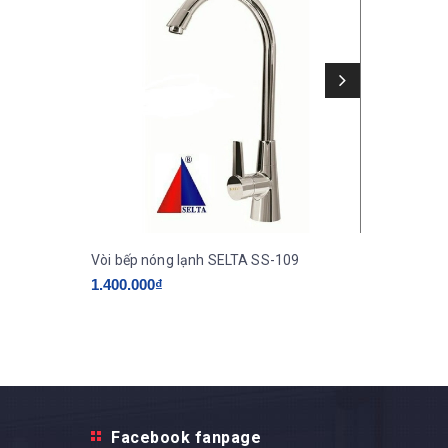
Vòi bếp nóng lạnh SELTA SS-109
Vòi rửa 
1.400.000₫
1.350.0
Facebook fanpage