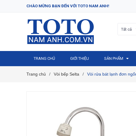
CHÀO MỪNG BẠN ĐẾN VỚI TOTO NAM ANH!
Tất cả
TRANG CHỦ
GIỚI THIỆU
SẢN PHẨM
Trang chủ
Vòi bếp Selta
Vòi rửa bát lạnh đơn ng
/
/