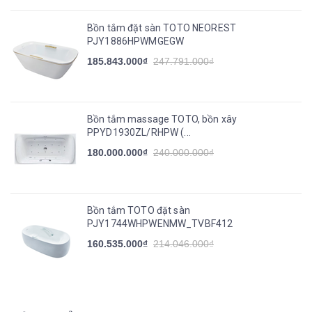
Bồn tắm đặt sàn TOTO NEOREST
PJY1886HPWMGEGW
185.843.000₫
247.791.000₫
Bồn tắm massage TOTO, bồn xây
PPYD1930ZL/RHPW (...
180.000.000₫
240.000.000₫
Bồn tắm TOTO đặt sàn
PJY1744WHPWENMW_TVBF412
160.535.000₫
214.046.000₫