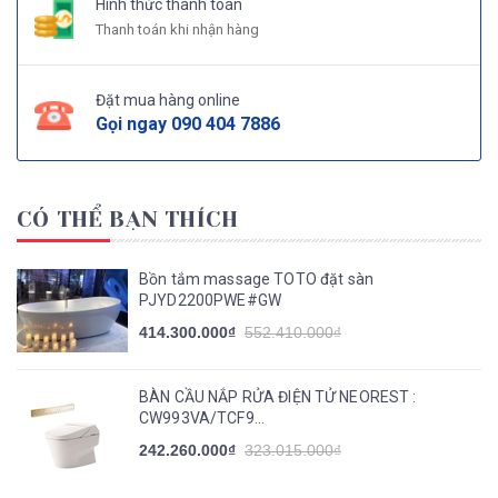
Hình thức thanh toán
Thanh toán khi nhận hàng
Đặt mua hàng online
Gọi ngay
090 404 7886
CÓ THỂ BẠN THÍCH
Bồn tắm massage TOTO đặt sàn
PJYD2200PWE#GW
414.300.000₫
552.410.000₫
BÀN CẦU NẮP RỬA ĐIỆN TỬ NEOREST :
CW993VA/TCF9...
242.260.000₫
323.015.000₫