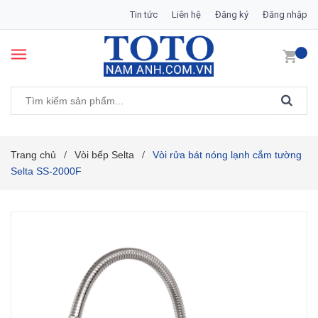
Tin tức
Liên hệ
Đăng ký
Đăng nhập
Trang chủ
Vòi bếp Selta
Vòi rửa bát nóng lạnh cắm tường
/
/
Selta SS-2000F