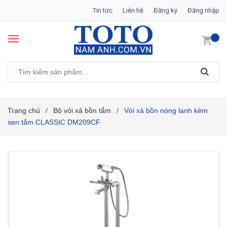
Tin tức
Liên hệ
Đăng ký
Đăng nhập
Trang chủ
Bộ vòi xả bồn tắm
Vòi xả bồn nóng lạnh kèm
/
/
sen tắm CLASSIC DM209CF