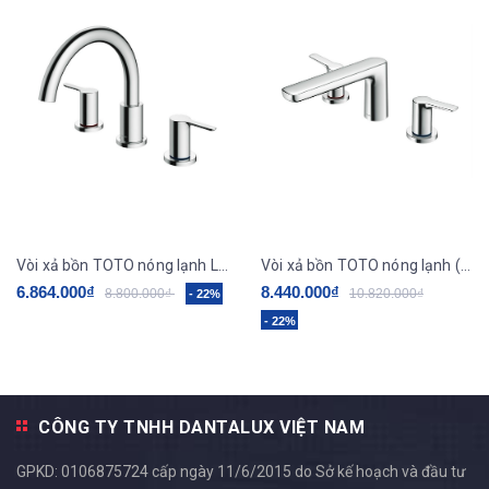
Vòi xả bồn TOTO nóng lạnh LB (3 lỗ) TBS01201B ( vòi chậu 3 lỗ ).
Vòi xả bồn TOTO nóng lạnh (3 lỗ) TBG03201BA. ( Vòi chậu 3 lỗ ).
6.864.000₫
8.440.000₫
8.800.000₫
10.820.000₫
- 22%
- 22%
CÔNG TY TNHH DANTALUX VIỆT NAM
GPKD: 0106875724 cấp ngày 11/6/2015 do Sở kế hoạch và đầu tư