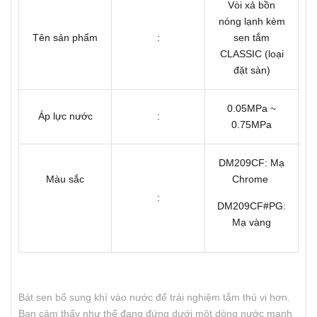
Vòi xả bồn
nóng lạnh kèm
Tên sản phẩm
:
sen tắm
CLASSIC (loại
đặt sàn)
0.05MPa ~
Áp lực nước
:
0.75MPa
DM209CF: Mạ
Màu sắc
Chrome
:
DM209CF#PG:
Mạ vàng
Bát sen bổ sung khí vào nước để trải nghiệm tắm thú vị hơn.
Bạn cảm thấy như thể đang đứng dưới một dòng nước mạnh