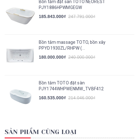
Bồn tắm đặt sàn TOTO NEOREST
PJY1886HPWMGEGW
185.843.000₫
247.791.000₫
Bồn tắm massage TOTO, bồn xây
PPYD1930ZL/RHPW (...
180.000.000₫
240.000.000₫
Bồn tắm TOTO đặt sàn
PJY1744WHPWENMW_TVBF412
160.535.000₫
214.046.000₫
SẢN PHẨM CÙNG LOẠI