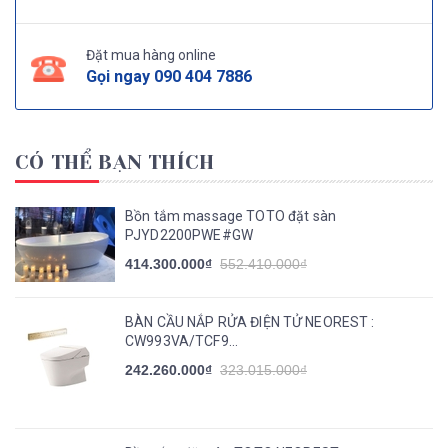
Đặt mua hàng online
Gọi ngay
090 404 7886
CÓ THỂ BẠN THÍCH
Bồn tắm massage TOTO đặt sàn
PJYD2200PWE#GW
414.300.000₫
552.410.000₫
BÀN CẦU NẮP RỬA ĐIỆN TỬ NEOREST :
CW993VA/TCF9...
242.260.000₫
323.015.000₫