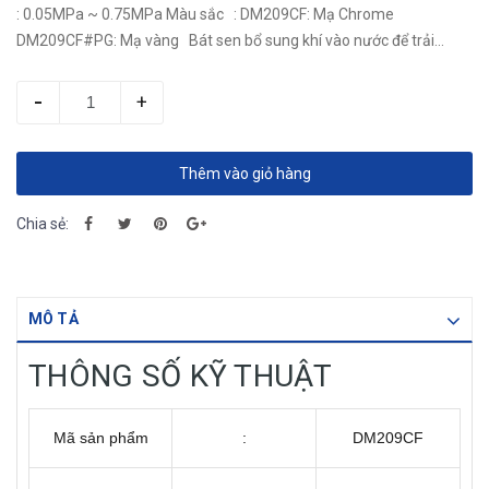
: 0.05MPa ~ 0.75MPa Màu sắc : DM209CF: Mạ Chrome
DM209CF#PG: Mạ vàng Bát sen bổ sung khí vào nước để trải
nghiệm tắm thú vị...
-
+
Thêm vào giỏ hàng
Chia sẻ:
MÔ TẢ
THÔNG SỐ KỸ THUẬT
Mã sản phẩm
:
DM209CF