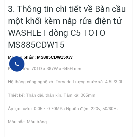
3. Thông tin chi tiết về Bàn cầu
một khối kèm nắp rửa điện tử
WASHLET dòng C5 TOTO
MS885CDW15
Mã sản phẩm:
MS885CDW15XW
Kích thước: 701D x 387W x 645H mm
Hệ thống công nghệ xả: Tornado
Lượng nước xả: 4.5L/3.0L
Thiết kế: Thân dài, thân kín.
Tâm xả: 305mm
Áp lực nước: 0.05 ~ 0.70MPa
Nguồn điện: 220v, 50/60Hz
Màu sắc: Màu trắng