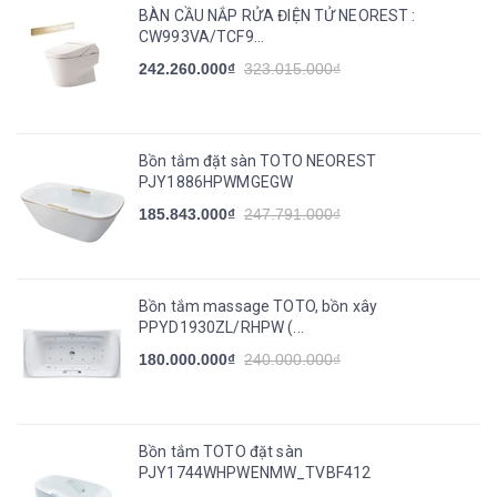
BÀN CẦU NẮP RỬA ĐIỆN TỬ NEOREST :
CW993VA/TCF9...
242.260.000₫
323.015.000₫
Bồn tắm đặt sàn TOTO NEOREST
PJY1886HPWMGEGW
185.843.000₫
247.791.000₫
Bồn tắm massage TOTO, bồn xây
PPYD1930ZL/RHPW (...
180.000.000₫
240.000.000₫
Bồn tắm TOTO đặt sàn
PJY1744WHPWENMW_TVBF412