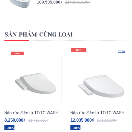
160.535.000₫
214.046.000₫
SẢN PHẨM CÙNG LOẠI
Nắp rửa điện tử TOTO WASHLET TCF23710AAA dòng C2
Nắp rửa điện tử TOTO WASHLET TCF33461GAA
8.250.000₫
12.035.000₫
11.782.000₫
17.192.000₫
- 30%
- 30%