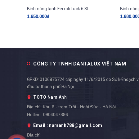
Bình nóng lạnh Ferroli Luck 6.8L
1.650.000₫
1.680.00
CÔNG TY TNHH DANTALUX VIỆT NAM
GPKD: 0106875724 cấp ngày 11/6/2015 do Sở kế hoạch 
đầu tư thành phố Hà Nội
TOTO Nam Anh
Địa chỉ:
Khu 6 - trạm Trôi - Hoài Đức - Hà Nội
Hotline:
0904047886
Email : namanh788@gmail.com
Địa chỉ: