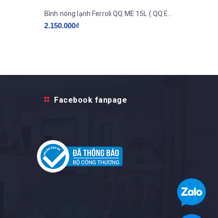
Bình nóng lạnh Ferroli QQ ME 15L ( QQ EVO ME 15L )
2.150.000₫
2.200.0
Facebook fanpage