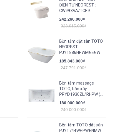
ĐIỆN TỬ NEOREST :
CW993VA/TCF9...
242.260.000₫
323.015.000₫
Bồn tắm đặt sàn TOTO
NEOREST
PJY1886HPWMGEGW
185.843.000₫
247.791.000₫
Bồn tắm massage
TOTO, bồn xây
PPYD1930ZL/RHPW (...
180.000.000₫
240.000.000₫
Bồn tắm TOTO đặt sàn
PJY1744WHPWENMW_TVBF412