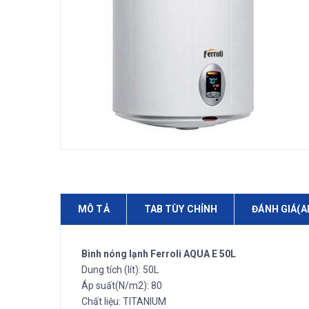
MÔ TẢ
TAB TÙY CHỈNH
ĐÁNH GIÁ(A
Bình nóng lạnh Ferroli AQUA E 50L
Dung tích (lít): 50L
Áp suất(N/m2): 80
Chất liệu: TITANIUM