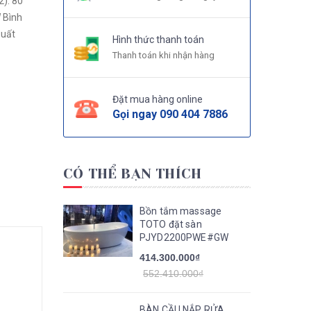
2): 80
h
suất
Hình thức thanh toán
Thanh toán khi nhận hàng
Đặt mua hàng online
Gọi ngay
090 404 7886
CÓ THỂ BẠN THÍCH
Bồn tắm massage
TOTO đặt sàn
PJYD2200PWE#GW
414.300.000₫
552.410.000₫
BÀN CẦU NẮP RỬA