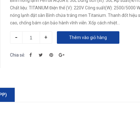
Bình nóng lạnh Ferroli AQUA E 50L Dung tích (lít): 50L Áp suất(N/m
Chất liệu: TITANIUM Điện thế (V): 220V Công suất(W): 2500/5000 W Bìn
nóng lạnh đặt sàn Bình chứa tráng men Titanium. Thanh đốt hiệu 
cao, chống bám cặn bảo hành vĩnh viễn. Xốp cách nhiệt...
-
+
Thêm vào giỏ hàng
Chia sẻ:
PP)