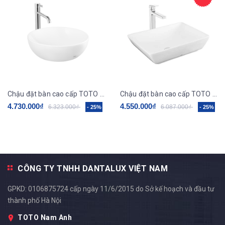
Chậu đặt bàn cao cấp TOTO LT1706
Chậu đặt bàn cao cấp TOTO LT1735
4.730.000₫
4.550.000₫
6.323.000₫
6.087.000₫
- 25%
- 25%
CÔNG TY TNHH DANTALUX VIỆT NAM
GPKD: 0106875724 cấp ngày 11/6/2015 do Sở kế hoạch và đầu tư
thành phố Hà Nội
TOTO Nam Anh