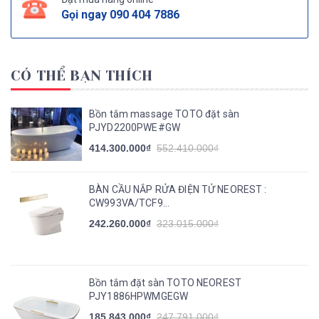
Gọi ngay
090 404 7886
CÓ THỂ BẠN THÍCH
Bồn tắm massage TOTO đặt sàn
PJYD2200PWE#GW
414.300.000₫
552.410.000₫
BÀN CẦU NẮP RỬA ĐIỆN TỬ NEOREST :
CW993VA/TCF9...
242.260.000₫
323.015.000₫
Bồn tắm đặt sàn TOTO NEOREST
PJY1886HPWMGEGW
185.843.000₫
247.791.000₫