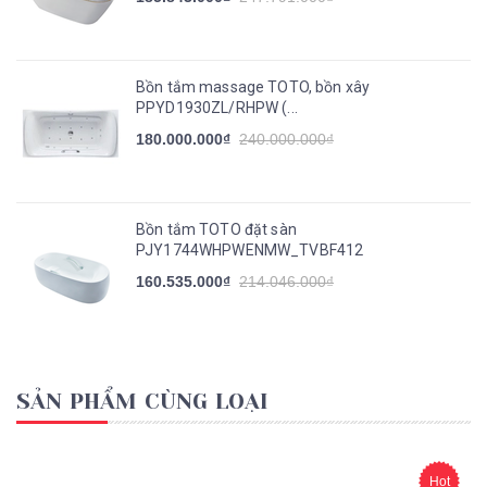
Bồn tắm massage TOTO, bồn xây
PPYD1930ZL/RHPW (...
180.000.000₫
240.000.000₫
Bồn tắm TOTO đặt sàn
PJY1744WHPWENMW_TVBF412
160.535.000₫
214.046.000₫
SẢN PHẨM CÙNG LOẠI
Hot