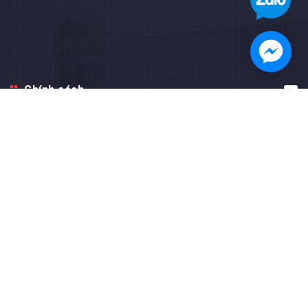
Chính sách
Hướng dẫn
Facebook fanpage
© Bản quyền thuộc về
Nam Anh Toto
Cung cấp bởi
Sapo