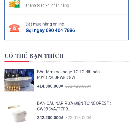
Thanh toán khi nhận hàng
Đặt mua hàng online
Gọi ngay
090 404 7886
CÓ THỂ BẠN THÍCH
Bồn tắm massage TOTO đặt sàn
PJYD2200PWE#GW
414.300.000₫
552.410.000₫
BÀN CẦU NẮP RỬA ĐIỆN TỬ NEOREST :
CW993VA/TCF9...
242.260.000₫
323.015.000₫