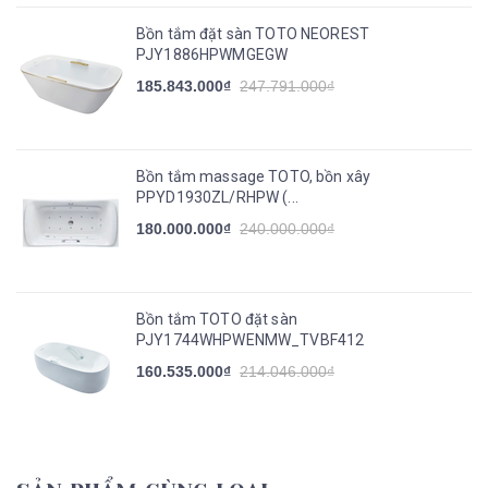
Bồn tắm đặt sàn TOTO NEOREST
PJY1886HPWMGEGW
185.843.000₫
247.791.000₫
Bồn tắm massage TOTO, bồn xây
PPYD1930ZL/RHPW (...
180.000.000₫
240.000.000₫
Bồn tắm TOTO đặt sàn
PJY1744WHPWENMW_TVBF412
160.535.000₫
214.046.000₫