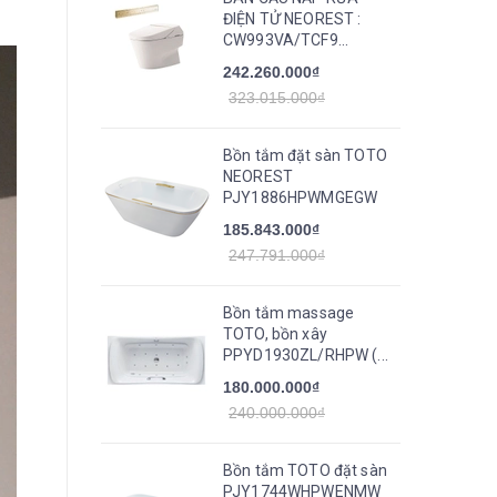
ĐIỆN TỬ NEOREST :
CW993VA/TCF9...
242.260.000₫
323.015.000₫
Bồn tắm đặt sàn TOTO
NEOREST
PJY1886HPWMGEGW
185.843.000₫
247.791.000₫
Bồn tắm massage
TOTO, bồn xây
PPYD1930ZL/RHPW (...
180.000.000₫
240.000.000₫
Bồn tắm TOTO đặt sàn
PJY1744WHPWENMW_TVBF412