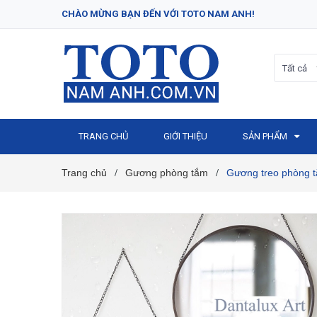
CHÀO MỪNG BẠN ĐẾN VỚI TOTO NAM ANH!
Tất cả
TRANG CHỦ
GIỚI THIỆU
SẢN PHẨM
Trang chủ
Gương phòng tắm
Gương treo phòng t
/
/