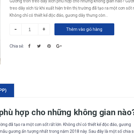
Gương tròn treo dây xích phù hợp cho những không gian nào? Gươ
treo dây xích từ khi xuất hiện trên thị trường đã tạo ra một cơn sốt r
Không chỉ có thiết kế độc đáo, gương dây thưng còn...
-
+
Thêm vào giỏ hàng
Chia sẻ:
PP)
 phù hợp cho những không gian nào
rường đã tạo ra một cơn sốt rất lớn. Không chỉ có thiết kế độc đáo, gương
ẫu gương ấn tượng nhất trong năm 2018 này. Sau đây là một số chia s