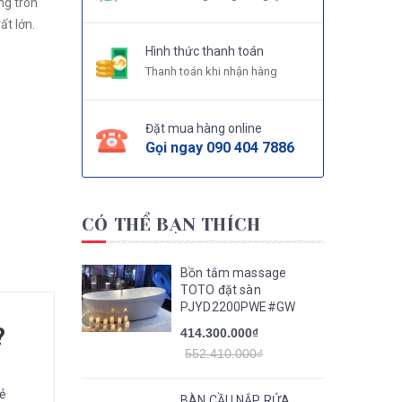
ng tròn
ất lớn.
Hình thức thanh toán
Thanh toán khi nhận hàng
Đặt mua hàng online
Gọi ngay
090 404 7886
CÓ THỂ BẠN THÍCH
Bồn tắm massage
TOTO đặt sàn
PJYD2200PWE#GW
?
414.300.000₫
552.410.000₫
ẻ
BÀN CẦU NẮP RỬA